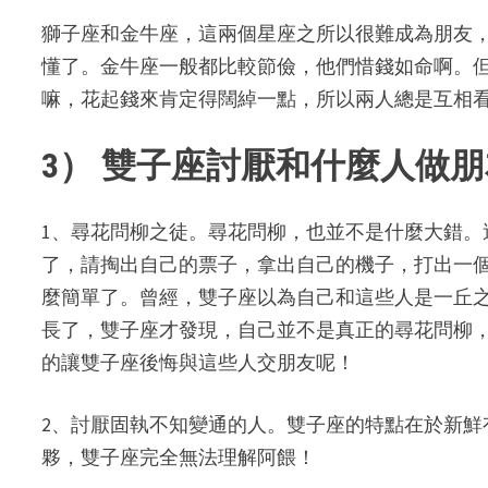
獅子座和金牛座，這兩個星座之所以很難成為朋友
懂了。金牛座一般都比較節儉，他們惜錢如命啊。
嘛，花起錢來肯定得闊綽一點，所以兩人總是互相
3） 雙子座討厭和什麼人做
1、尋花問柳之徒。尋花問柳，也並不是什麼大錯
了，請掏出自己的票子，拿出自己的機子，打出一
麼簡單了。曾經，雙子座以為自己和這些人是一丘
長了，雙子座才發現，自己並不是真正的尋花問柳
的讓雙子座後悔與這些人交朋友呢！
2、討厭固執不知變通的人。雙子座的特點在於新
夥，雙子座完全無法理解阿餵！