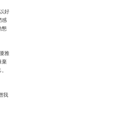
以好
們感
勤懇
優雅
嫌棄
己。
蹭我