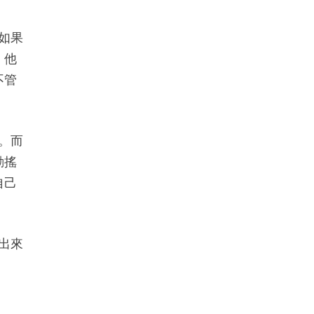
如果
，他
不管
。而
動搖
自己
出來