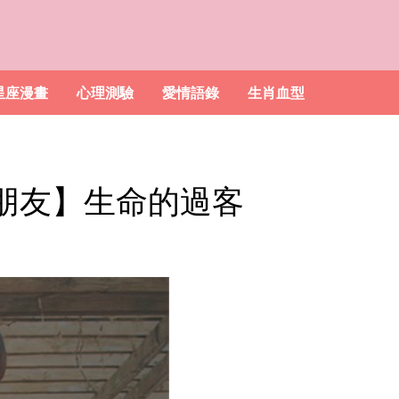
星座漫畫
心理測驗
愛情語錄
生肖血型
做朋友】生命的過客