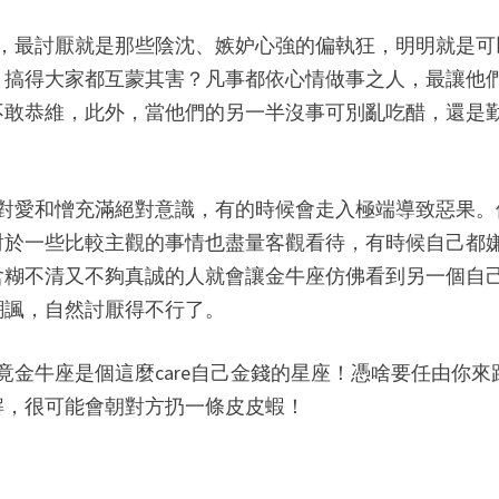
座，最討厭就是那些陰沈、嫉妒心強的偏執狂，明明就是可
，搞得大家都互蒙其害？凡事都依心情做事之人，最讓他
不敢恭維，此外，當他們的另一半沒事可別亂吃醋，還是
，對愛和憎充滿絕對意識，有的時候會走入極端導致惡果。
對於一些比較主觀的事情也盡量客觀看待，有時候自己都
含糊不清又不夠真誠的人就會讓金牛座仿佛看到另一個自
嘲諷，自然討厭得不行了。
金牛座是個這麼care自己金錢的星座！憑啥要任由你來
解，很可能會朝對方扔一條皮皮蝦！