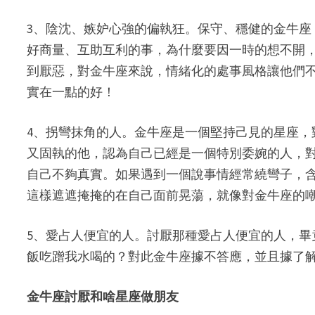
3、陰沈、嫉妒心強的偏執狂。保守、穩健的金牛
好商量、互助互利的事，為什麼要因一時的想不開
到厭惡，對金牛座來說，情緒化的處事風格讓他們
實在一點的好！
4、拐彎抹角的人。金牛座是一個堅持己見的星座
又固執的他，認為自己已經是一個特別委婉的人，
自己不夠真實。如果遇到一個說事情經常繞彎子，
這樣遮遮掩掩的在自己面前晃蕩，就像對金牛座的
5、愛占人便宜的人。討厭那種愛占人便宜的人，畢竟
飯吃蹭我水喝的？對此金牛座據不答應，並且據了
金牛座討厭和啥星座做朋友