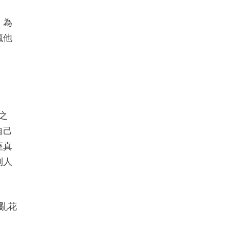
、為
瘋他
之
自己
座真
別人
亂花