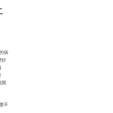
二
的病
變好
溫
於
就開
麼不