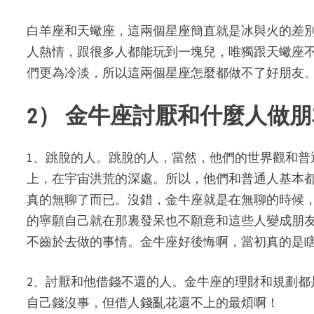
白羊座和天蠍座，這兩個星座簡直就是冰與火的差
人熱情，跟很多人都能玩到一塊兒，唯獨跟天蠍座
們更為冷淡，所以這兩個星座怎麼都做不了好朋友
2） 金牛座討厭和什麼人做
1、跳脫的人。跳脫的人，當然，他們的世界觀和
上，在宇宙洪荒的深處。所以，他們和普通人基本
真的無聊了而已。沒錯，金牛座就是在無聊的時候
的寧願自己就在那裏發呆也不願意和這些人變成朋
不齒於去做的事情。金牛座好後悔啊，當初真的是
2、討厭和他借錢不還的人。金牛座的理財和規劃
自己錢沒事，但借人錢亂花還不上的最煩啊！