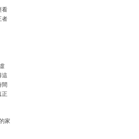
經看
王者
虛
得這
時間
真正
的家