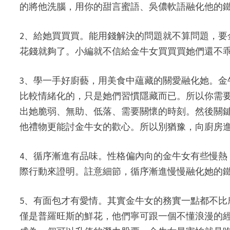
的將他洗腦，用你的甜言蜜語、吳儂軟語融化他的
2、給她買買買。能用錢解決的問題就不算問題，
花錢就夠了。小編就不信給金牛女買買買她們還不
3、學一手好廚藝，用美食中蘊藏的關愛融化她。
比較情緒化的，只是她們習慣隱藏而已。所以你需
出她脆弱、無助、低落、需要關懷的時刻。然後關
他禮物更能討金牛女的歡心。所以別猶豫，向廚房
4、循序漸進有品味。性格偏內向的金牛女有些慢
際行動來證明。註意細節，循序漸進慢慢融化她的
5、有面包才有愛情。其實金牛女的務實一點都不
僅是普羅旺斯的鮮花，他們寧可跟一個不懂浪漫的