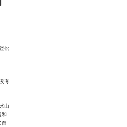
的
輕松
沒有
冰山
親和
加自