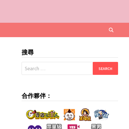
搜尋
Search
for:
合作夥伴：