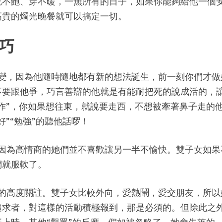
吃不飽、穿不暖，一無所有的日子，如果你能夠給他一個
高貴的燭光晚餐就可以搞定一切。
乖巧
萬變，因為他隨時隨地都有新的想法誕生，前一刻你們才做
不要跟他爭，巧言善辯的他就是有能耐把死的說成活的，
作”，你如果想往東，就說要走西，不想被牽著鼻子走的
”“勉強”的聽他話啰！
，因為高情商的她們並不喜歡讓另一半不愉快。雙子女如果
們就服軟了。
她的高度關註。雙子女比較外向，愛熱鬧，愛交朋友，所以
追求者，對這樣的活動積極報到，那是必須的。但除此之