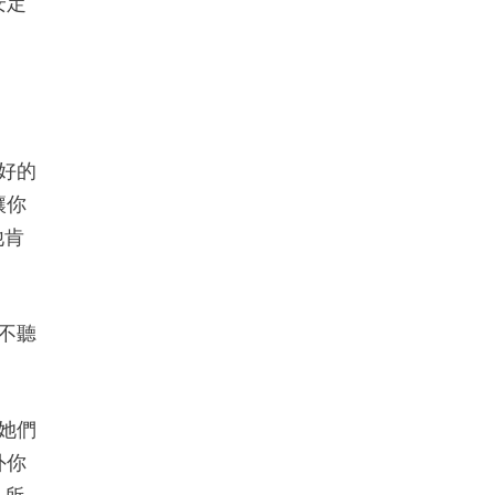
安定
好的
讓你
他肯
不聽
她們
外你