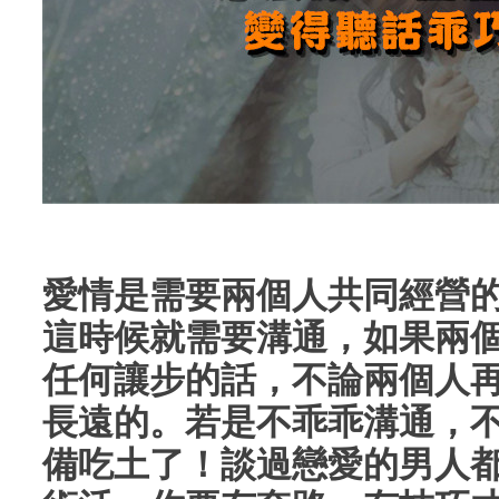
愛情是需要兩個人共同經營
這時候就需要溝通，如果兩
任何讓步的話，不論兩個人
長遠的。若是不乖乖溝通，
備吃土了！談過戀愛的男人