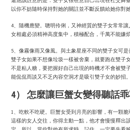
還應該註意的是：雙子女很在意自己出現在社交舞臺
以你不妨隨時保持對她的關註並不斷反饋給她你對
4、隨機應變。聰明伶俐，又神經質的雙子女常常
女相處必須精神高度集中，積極配合，千萬不能嫌
5、像霧像雨又像風。與土象星座不同的雙子女可
雙子女如果不想像垃圾一樣被舍棄，就要跑在雙子
不是粘人糖，要把握好自己出現的時機才不會被雙
能侃侃而談又不乏內容空洞才是吸引雙子女的妙招
4） 怎麼讓巨蟹女變得聽話
1、吃軟不吃硬。巨蟹女受到月亮的影響，有一顆
這樣的女人交往，你得主動一點，他才會慢慢釋出
定，所以，當你對他有所求時，記住，一定要先看臉