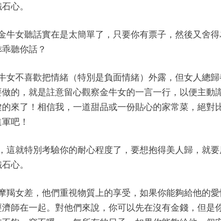
鐵石心。
要金牛女聽話實在是太簡單了，只要你有票子，然後又舍得
乖乖聽你話？
金牛女不喜歡把情緒（特別是負面情緒）外露，但女人總歸
要做的，就是註意留心觀察金牛女的一言一行，以便主動
鍵的來了！相信我，一道甜品或一份貼心的家常菜，絕對
進軍吧！
熱，這就特別考驗你的耐心程度了，要想抱得美人歸，就要
鐵石心。
比摩羯女差，他們重視物質上的享受，如果你能夠給他的愛
經濟師在一起。對他們來說，你可以先在沒有金錢，但是