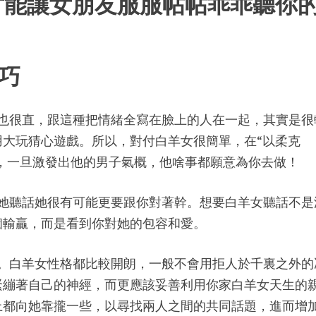
才能讓女朋友服服帖帖乖乖聽你
乖巧
袋也很直，跟這種把情緒全寫在臉上的人在一起，其實是很
大玩猜心遊戲。所以，對付白羊女很簡單，在“以柔克
勢，一旦激發出他的男子氣概，他啥事都願意為你去做！
讓她聽話她很有可能更要跟你對著幹。想要白羊女聽話不是
個輸贏，而是看到你對她的包容和愛。
觀。白羊女性格都比較開朗，一般不會用拒人於千裏之外的
緊繃著自己的神經，而更應該妥善利用你家白羊女天生的
上都向她靠攏一些，以尋找兩人之間的共同話題，進而增