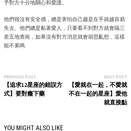
予對方十分地關心和愛護。
他們很沒有安全感，總是害怕自己越是在乎就越容易
失去。他們總是黏著愛人，只要看不到對方就會隔三
差五地查崗，如果沒有對方消息就會胡思亂想，這樣
能不累嗎
Post
Previous
N
PREVIOUS POST
NEXT POST
post:
p
【追求12星座的錯誤方
【愛就在一起，不愛就
navigation
式】要對癥下藥
不在一起的星座】愛他
就直接點
YOU MIGHT ALSO LIKE