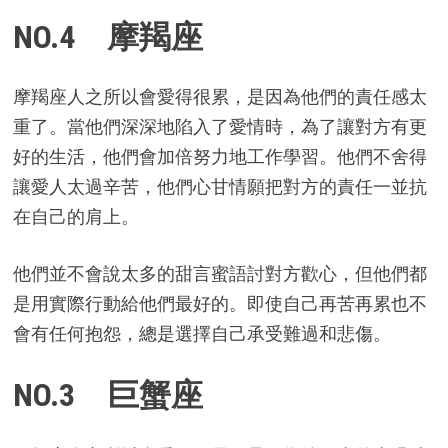
NO.4 摩羯座
摩羯座人之所以會愛得很累，是因為他們的責任感太
重了。當他們深深地陷入了愛情時，為了讓對方有更
好的生活，他們會加倍努力地工作學習。他們不舍得
讓愛人太過辛苦，他們心甘情願把對方的責任一並抗
在自己的肩上。
他們並不會說太多的甜言蜜語討對方歡心，但他們都
是用實際行動給他們最好的。即使自己再苦再累也不
會有任何抱怨，總是選擇自己承受難過和悲傷。
NO.3 巨蟹座