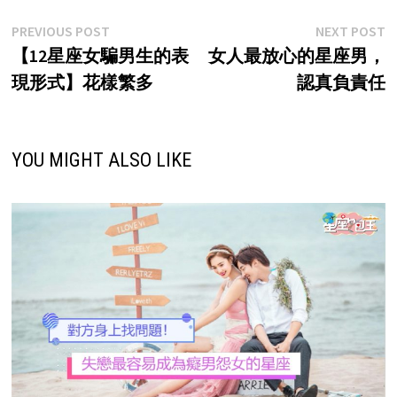
Post
Previous
N
PREVIOUS POST
NEXT POST
post:
p
【12星座女騙男生的表
女人最放心的星座男，
navigation
現形式】花樣繁多
認真負責任
YOU MIGHT ALSO LIKE