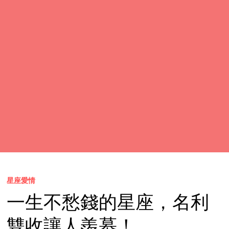
星座愛情
一生不愁錢的星座，名利
雙收讓人羨慕！