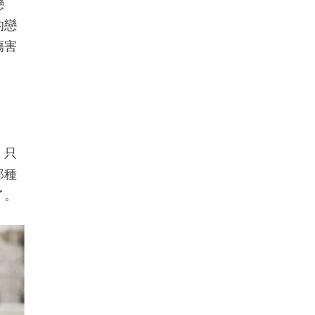
戀
的戀
傷害
，只
那種
了。