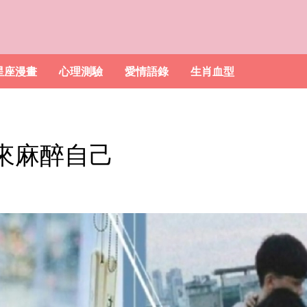
星座漫畫
心理測驗
愛情語錄
生肖血型
來麻醉自己