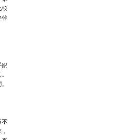
比較
幹幹
乎跟
己。
間。
還不
來，