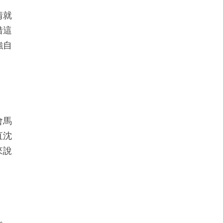
情就
借這
強自
會馬
直沈
來說