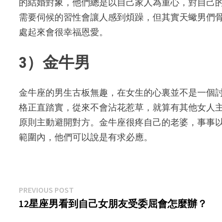
的結婚對象，他們總是以自己家人為重心，對自己
需要伺候的習性會讓人感到煩躁，但其實天蠍男們
處起來會很幸福恩愛。
3）金牛男
金牛座的男生古板無趣，在女生的心裏並不是一個
格正直踏實，從來不會沾花惹草，就算有其他女人主
原則主動避開對方。金牛座很疼自己的老婆，事事
範圍內，他們可以說是有求必應。
Post
Previous
PREVIOUS POST
post:
12星座男看到自己女朋友受委屈會怎麼辦？
navigation