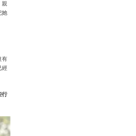
、親
把她
沒有
已經
些行