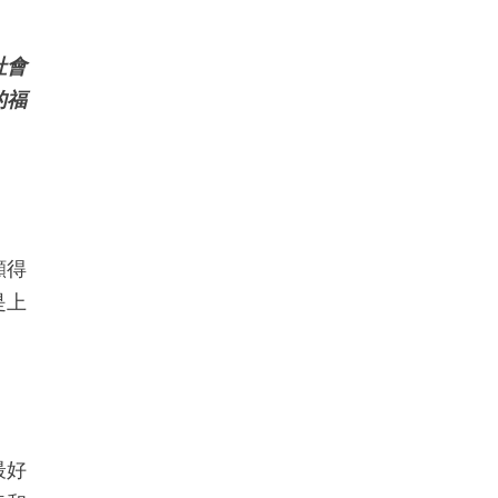
社會
的福
顯得
是上
最好