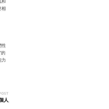
氣和
妻相
們性
”的
能力
Next
POST
post:
個人