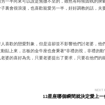
的另一半向來可以說是無微不至的，雖然有時候固執的脾
骨子裏會很浪漫，也喜歡寵愛另一半，好好調教的話，夫
討人喜歡的戀愛對象，但是這卻並不影響他們討老婆，他
動貼上來，古板的金牛座也會秉著“非禮勿視，非禮勿動
以老婆的喜好為先，只要老婆提出了要求，只要在他們的
NEXT 
12星座哪個瞬間就決定愛上一