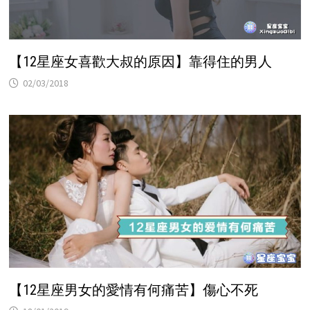
【12星座女喜歡大叔的原因】靠得住的男人
02/03/2018
【12星座男女的愛情有何痛苦】傷心不死