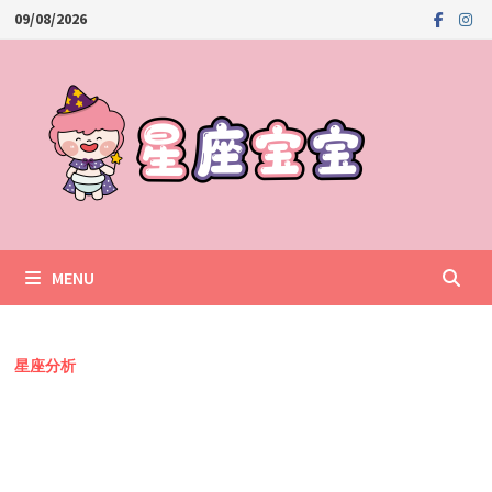
Skip
09/08/2026
to
content
MENU
星座分析