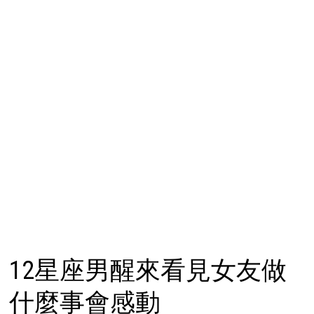
12星座男醒來看見女友做
什麼事會感動