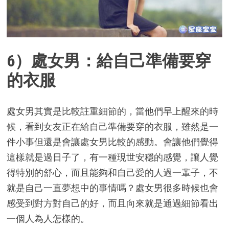
6）處女男：給自己準備要穿
的衣服
處女男其實是比較註重細節的，當他們早上醒來的時
候，看到女友正在給自己準備要穿的衣服，雖然是一
件小事但還是會讓處女男比較的感動。會讓他們覺得
這樣就是過日子了，有一種現世安穩的感覺，讓人覺
得特別的舒心，而且能夠和自己愛的人過一輩子，不
就是自己一直夢想中的事情嗎？處女男很多時候也會
感受到對方對自己的好，而且向來就是通過細節看出
一個人為人怎樣的。