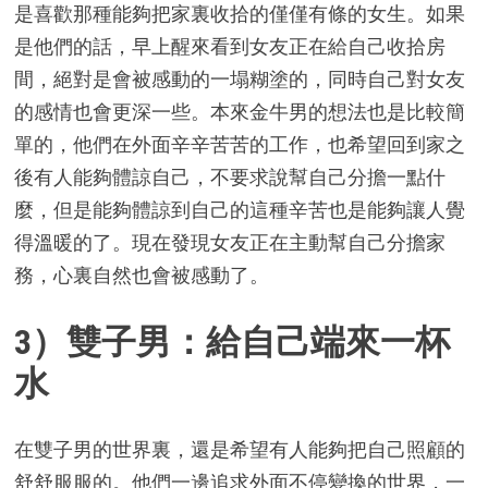
是喜歡那種能夠把家裏收拾的僅僅有條的女生。如果
是他們的話，早上醒來看到女友正在給自己收拾房
間，絕對是會被感動的一塌糊塗的，同時自己對女友
的感情也會更深一些。本來金牛男的想法也是比較簡
單的，他們在外面辛辛苦苦的工作，也希望回到家之
後有人能夠體諒自己，不要求說幫自己分擔一點什
麼，但是能夠體諒到自己的這種辛苦也是能夠讓人覺
得溫暖的了。現在發現女友正在主動幫自己分擔家
務，心裏自然也會被感動了。
3）雙子男：給自己端來一杯
水
在雙子男的世界裏，還是希望有人能夠把自己照顧的
舒舒服服的。他們一邊追求外面不停變換的世界，一