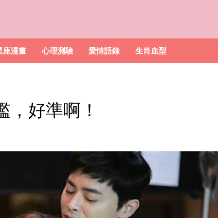
星座漫畫
心理測驗
愛情語錄
生肖血型
檻，好準啊！