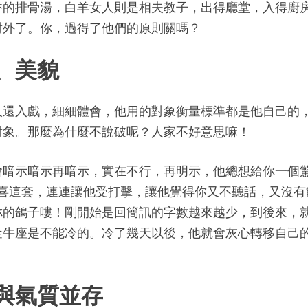
香的排骨湯，白羊女人則是相夫教子，出得廳堂，入得廚
對外了。你，過得了他們的原則關嗎？
、美貌
人還入戲，細細體會，他用的對象衡量標準都是他自己的
對象。那麼為什麼不說破呢？人家不好意思嘛！
會暗示暗示再暗示，實在不行，再明示，他總想給你一個
不吃驚喜這套，連連讓他受打擊，讓他覺得你又不聽話，又沒有
你的鴿子嘍！剛開始是回簡訊的字數越來越少，到後來，
金牛座是不能冷的。冷了幾天以後，他就會灰心轉移自己
與氣質並存