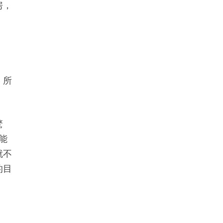
房，
，所
驚
能
就不
的目