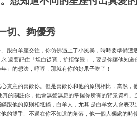
愛。想知道不同的星座付出真愛
一切、夠優秀
子。跟白羊座交往，你仿佛遇上了小風暴，時時要準備遭
永 遠要記住「坦白從寬，抗拒從嚴」，要是你讓他知道
過年」的想法，哼哼，那就有你的好果子吃了！
真心實意的喜歡你。但是喜歡你和他的原則相比，當然，
他真的關註你，他會無聲無息的掌握你所有的背景資料。
瞞跟他的原則相牴觸，白羊人，尤其 是白羊女人會表現
住他的雙手。不過在你不知道的角落，他一個人獨處的時