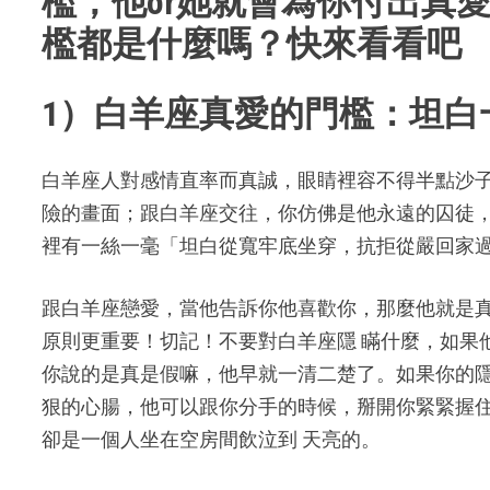
檻，他or她就會為你付出真
檻都是什麼嗎？快來看看吧
1）白羊座真愛的門檻：坦白
白羊座人對感情直率而真誠，眼睛裡容不得半點沙
險的畫面；跟白羊座交往，你仿佛是他永遠的囚徒，
裡有一絲一毫「坦白從寬牢底坐穿，抗拒從嚴回家
跟白羊座戀愛，當他告訴你他喜歡你，那麼他就是
原則更重要！切記！不要對白羊座隱 瞞什麼，如果
你說的是真是假嘛，他早就一清二楚了。如果你的隱
狠的心腸，他可以跟你分手的時候，掰開你緊緊握
卻是一個人坐在空房間飲泣到 天亮的。