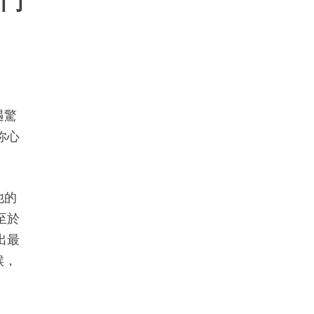
的門
遇驚
你心
他的
至於
出最
候，