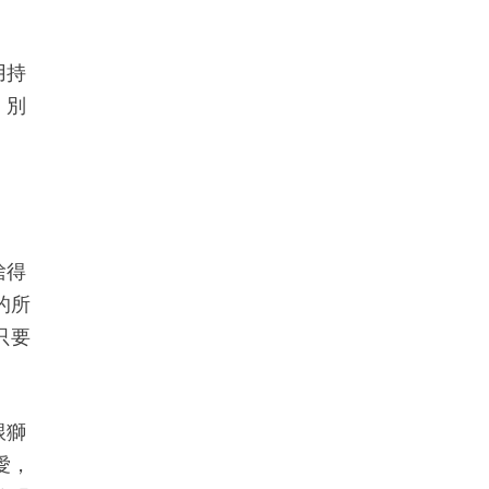
用持
。別
捨得
的所
只要
跟獅
愛，