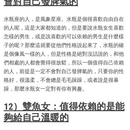
會對自己發脾氣的
水瓶座的人，是風象星座。水瓶是個很喜歡自由自在
的人呢，這是大家都知道的，但是要說水瓶女生喜歡
怎樣的男生，或是說喜歡的可以依賴的男生是什麼樣
子的呢？那麼這就要從他們性格說起來了，水瓶的確
是個像風一樣的人，但是性格是絕對沒話說的，和他
們相處的人都會覺得很放鬆，所以一個值得自己依賴
的人，前提是一定不會對自己發脾氣的，只要你的性
格好，很溫柔，不會總是毛毛躁躁，或者說是很暴
躁，那麼水瓶女一定對有你有興趣。
12）雙魚女：值得依賴的是能
夠給自己溫暖的