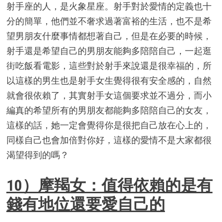
射手座的人，是火象星座。射手對於愛情的定義也十
分的簡單，他們並不奢求過著富裕的生活，也不是希
望男朋友什麼事情都想著自己，但是在必要的時候，
射手還是希望自己的男朋友能夠多陪陪自己，一起逛
街吃飯看電影，這些對於射手來說還是很幸福的，所
以這樣的男生也是射手女生覺得很有安全感的，自然
就會很依賴了，其實射手女這個要求並不過分，而小
編真的希望所有的男朋友都能夠多陪陪自己的女友，
這樣的話，她一定會覺得你是很把自己放在心上的，
同樣自己也會加倍對你好，這樣的愛情不是大家都很
渴望得到的嗎？
10）摩羯女：值得依賴的是有
錢有地位還要愛自己的