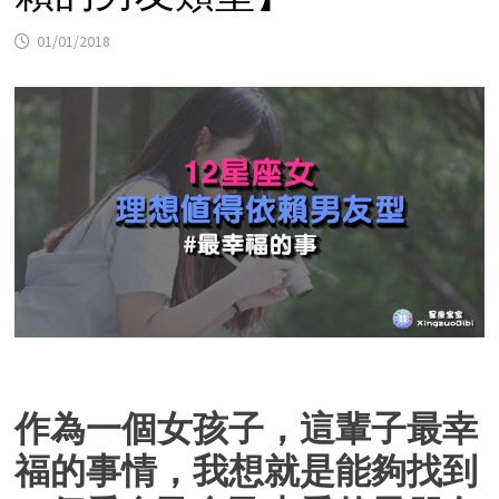
01/01/2018
作為一個女孩子，這輩子最幸
福的事情，我想就是能夠找到