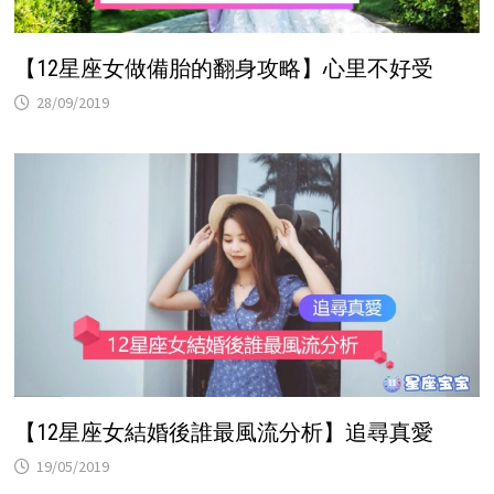
【12星座女做備胎的翻身攻略】心里不好受
28/09/2019
【12星座女結婚後誰最風流分析】追尋真愛
19/05/2019