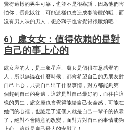
覺得這樣的男生可靠，也並不是很靠譜，因為他們害
怕你，長此以往，可能這樣也會造成妻管嚴的哦，而
沒有男人味的男人，想必獅子也會覺得很厭煩吧！
6）處女女：值得依賴的是對
自己的事上心的
處女座的人，是土象星座。處女是個很在意感覺的
人，所以無論在什麼時候，都會希望自己的男朋友對
自己上心，只要自己出了什麼事情，對方都能夠第一
個趕到自己的身邊，這就是對自己最好的，而往往這
樣的男生，處女座也會覺得能給自己安全感，可能在
她們的心裡，也認定了這個人就是自己一輩子的依靠
了，絕對不會隨意的改變，而對方對自己的事情能夠
上心，這就是自己最大的安慰了！