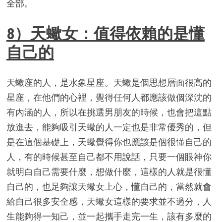
全部。
8）天蠍女：值得依賴的是懂
自己的
天蠍座的人，是水象星座。天蠍是個思想層面很高的
星座，在他們的心裡，覺得任何人都應該做個深沈的
有內涵的人，所以在挑選男朋友的時候，也會把這點
放進去，能夠吸引天蠍的人一定也是非常優秀的，但
是在這個基礎上，天蠍覺得你也應該是個很懂自己的
人，有的時候甚至自己都不用說話，只要一個眼神你
就明白自己需要什麼，想做什麼，這樣的人就是很懂
自己的，也足夠讓天蠍女上心，懂自己的，當然就會
給自己很多安全感，天蠍女這樣的要求並不過分，人
生能夠得一知己，並一起攜手走完一生，該有多麼的