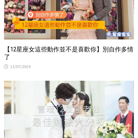
【12星座女這些動作並不是喜歡你】別自作多情
了
13/07/2019