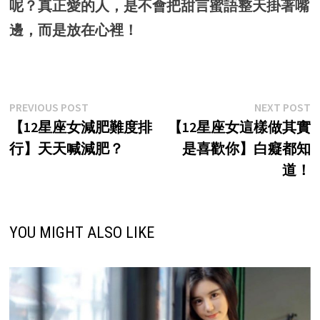
呢？真正愛的人，是不會把甜言蜜語整天掛著嘴
邊，而是放在心裡！
Post
Previous
N
PREVIOUS POST
NEXT POST
post:
p
【12星座女減肥難度排
【12星座女這樣做其實
navigation
行】天天喊減肥？
是喜歡你】白癡都知
道！
YOU MIGHT ALSO LIKE