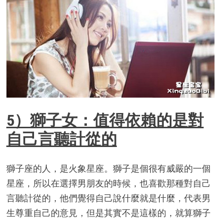
5）獅子女：值得依賴的是對
自己言聽計從的
獅子座的人，是火象星座。獅子是個很有威嚴的一個
星座，所以在選擇男朋友的時候，也喜歡那種對自己
言聽計從的，他們覺得自己說什麼就是什麼，代表男
生尊重自己的意見，但是其實不是這樣的，就算獅子