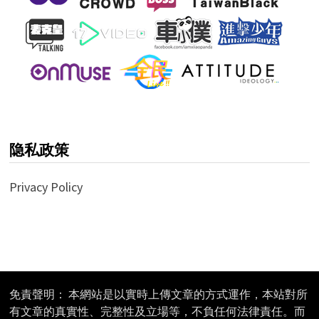
隐私政策
Privacy Policy
免責聲明： 本網站是以實時上傳文章的方式運作，本站對所
有文章的真實性、完整性及立場等，不負任何法律責任。而