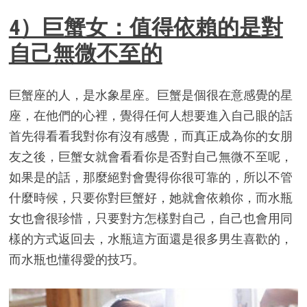
4）巨蟹女：值得依賴的是對
自己無微不至的
巨蟹座的人，是水象星座。巨蟹是個很在意感覺的星
座，在他們的心裡，覺得任何人想要進入自己眼的話
首先得看看我對你有沒有感覺，而真正成為你的女朋
友之後，巨蟹女就會看看你是否對自己無微不至呢，
如果是的話，那麼絕對會覺得你很可靠的，所以不管
什麼時候，只要你對巨蟹好，她就會依賴你，而水瓶
女也會很珍惜，只要對方怎樣對自己，自己也會用同
樣的方式返回去，水瓶這方面還是很多男生喜歡的，
而水瓶也懂得愛的技巧。