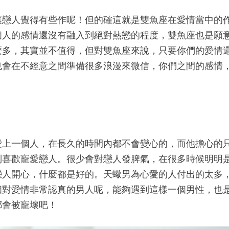
讓戀人覺得有些作呢！但的確這就是雙魚座在愛情當中的
個人的感情還沒有融入到絕對熱戀的程度，雙魚座也是願
麼多，其實並不值得，但對雙魚座來說，只要你們的愛情
也會在不經意之間準備很多浪漫來微信，你們之間的感情
愛上一個人，在長久的時間內都不會變心的，而他擔心的
別喜歡寵愛戀人。很少會對戀人發脾氣，在很多時候明明
戀人開心，什麼都是好的。天蠍男為心愛的人付出的太多
個對愛情非常認真的男人呢，能夠遇到這樣一個男性，也
都會被寵壞吧！