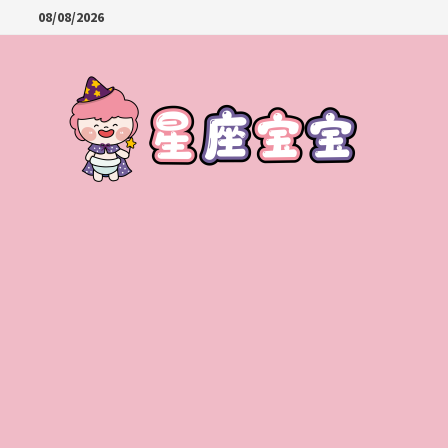
Skip
08/08/2026
to
content