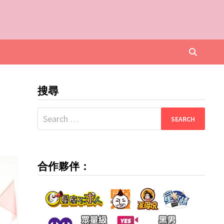
搜尋
Search
for:
合作夥伴：