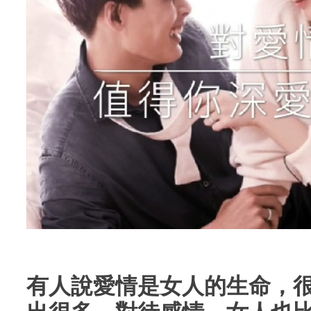
有人說愛情是女人的生命，