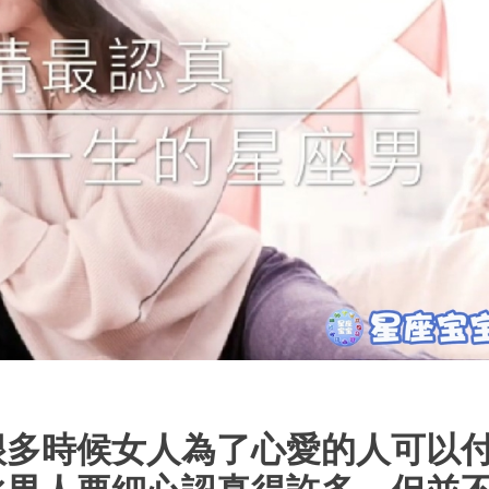
很多時候女人為了心愛的人可以