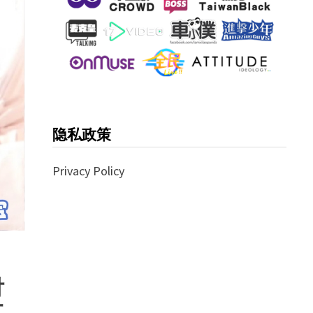
隐私政策
Privacy Policy
付