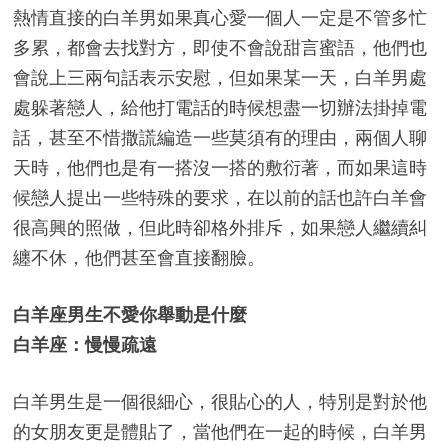
熱情直接的白羊男如果真心愛一個人一定是不管多忙
多累，都會去找對方，即使不會說甜言蜜語，他們也
會說上三兩句話表示安慰，但如果某一天，白羊男處
處躲著戀人，給他打電話的時候想盡一切辦法掛掉電
話，甚至不惜撒謊編造一些莫須有的理由，兩個人聊
天時，他們也是有一搭沒一搭的敷衍著，而如果這時
候戀人提出一些特殊的要求，在以前的話也許白羊會
很高興的照做，但此時卻格外排斥，如果戀人繼續糾
纏不休，他們甚至會直接翻臉。
白羊座男生不愛你舉動是什麼
白羊座：慢慢疏遠
白羊男生是一個很細心，很貼心的人，特別是對於他
的女朋友更是體貼了，當他們在一起的時候，白羊男