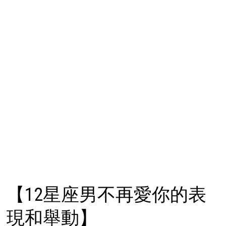
【12星座男不再愛你的表
現和舉動】