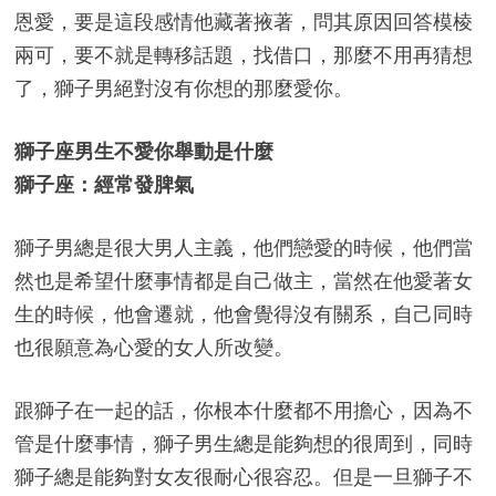
恩愛，要是這段感情他藏著掖著，問其原因回答模棱
兩可，要不就是轉移話題，找借口，那麼不用再猜想
了，獅子男絕對沒有你想的那麼愛你。
獅子座男生不愛你舉動是什麼
獅子座：經常發脾氣
獅子男總是很大男人主義，他們戀愛的時候，他們當
然也是希望什麼事情都是自己做主，當然在他愛著女
生的時候，他會遷就，他會覺得沒有關系，自己同時
也很願意為心愛的女人所改變。
跟獅子在一起的話，你根本什麼都不用擔心，因為不
管是什麼事情，獅子男生總是能夠想的很周到，同時
獅子總是能夠對女友很耐心很容忍。但是一旦獅子不