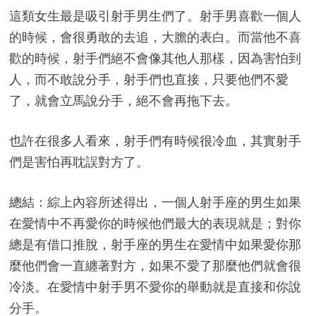
這類女生最是吸引射手男生們了。射手男喜歡一個人
的時候，會很勇敢的去追，大膽的表白。而當他不喜
歡的時候，射手們絕不會像其他人那樣，因為害怕到
人，而不敢說分手，射手們也直接，只要他們不愛
了，就會立馬說分手，絕不會再拖下去。
也許在很多人看來，射手們有時候很冷血，其實射手
們是害怕再耽誤對方了。
總結：綜上內容所述得出，一個人射手座的男生如果
在愛情中不再愛你的時候他們最大的表現就是；對你
總是有借口推脫，射手座的男生在愛情中如果愛你那
麼他們會一直纏著對方，如果不愛了那麼他們就會很
冷淡。在愛情中射手男不愛你的舉動就是直接和你說
分手。