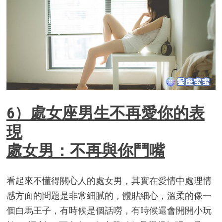
6）處女座男生不再愛你的表
現
處女男：不再與你鬥嘴
看起來不懂得關心人的處女男，其實在愛情中處理情
感方面的問題是非常細膩的，體貼細心，溫柔的像一
個白馬王子，有時候是個話嘮，有時候還會開開小玩