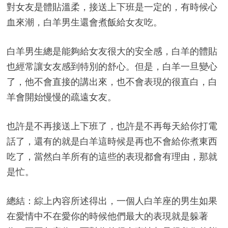
對女友是體貼溫柔，接送上下班是一定的，有時候心
血來潮，白羊男生還會煮飯給女友吃。
白羊男生總是能夠給女友很大的安全感，白羊的體貼
也經常讓女友感到特別的舒心。但是，白羊一旦變心
了，他不會直接的講出來，也不會表現的很直白，白
羊會開始慢慢的疏遠女友。
也許是不再接送上下班了，也許是不再每天給你打電
話了，還有的就是白羊這時候是再也不會給你煮東西
吃了，當然白羊所有的這些的表現都會有理由，那就
是忙。
總結：綜上內容所述得出，一個人白羊座的男生如果
在愛情中不在愛你的時候他們最大的表現就是躲著