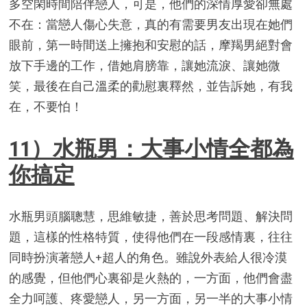
多空閑時間陪伴戀人，可是，他們的深情厚愛卻無處
不在：當戀人傷心失意，真的有需要男友出現在她們
眼前，第一時間送上擁抱和安慰的話，摩羯男絕對會
放下手邊的工作，借她肩膀靠，讓她流淚、讓她微
笑，最後在自己溫柔的勸慰裏釋然，並告訴她，有我
在，不要怕！
11）水瓶男：大事小情全都為
你搞定
水瓶男頭腦聰慧，思維敏捷，善於思考問題、解決問
題，這樣的性格特質，使得他們在一段感情裏，往往
同時扮演著戀人+超人的角色。雖說外表給人很冷漠
的感覺，但他們心裏卻是火熱的，一方面，他們會盡
全力呵護、疼愛戀人，另一方面，另一半的大事小情