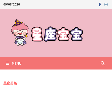
Skip
09/08/2026
to
content
MENU
星座分析