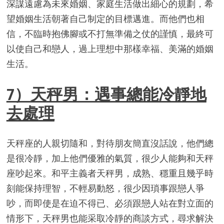
深謀遠慮為未來婚姻、家庭生活做出細心的規劃，希
望婚姻生活朝著自己制定的目標邁進。而他們也相
信，不臨時抱佛腳或不打無準備之仗的謹慎，最終可
以使自己和戀人，過上理想中那樣幸福、美滿的婚姻
生活。
7）天秤男：遇事總能冷靜地
去處理
天秤座的人親切隨和，對待朋友簡直沒話說，他們總
是很冷靜，加上他們優雅的氣質，很少人能夠和天秤
座吵起來。和平主義者天秤男，成熟、穩重且幾乎時
刻能保持理智，不輕易動怒，很少因瑣事跟戀人爭
吵，而即使是在迫不得已、必須跟戀人站在對立面的
情形下，天秤男也能采取冷靜的商談方式，尋求解決