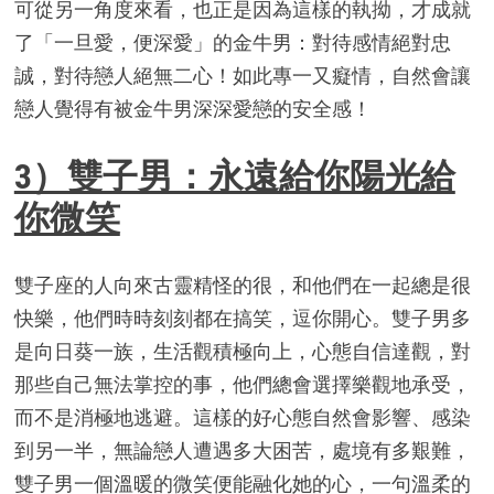
可從另一角度來看，也正是因為這樣的執拗，才成就
了「一旦愛，便深愛」的金牛男：對待感情絕對忠
誠，對待戀人絕無二心！如此專一又癡情，自然會讓
戀人覺得有被金牛男深深愛戀的安全感！
3）雙子男：永遠給你陽光給
你微笑
雙子座的人向來古靈精怪的很，和他們在一起總是很
快樂，他們時時刻刻都在搞笑，逗你開心。雙子男多
是向日葵一族，生活觀積極向上，心態自信達觀，對
那些自己無法掌控的事，他們總會選擇樂觀地承受，
而不是消極地逃避。這樣的好心態自然會影響、感染
到另一半，無論戀人遭遇多大困苦，處境有多艱難，
雙子男一個溫暖的微笑便能融化她的心，一句溫柔的