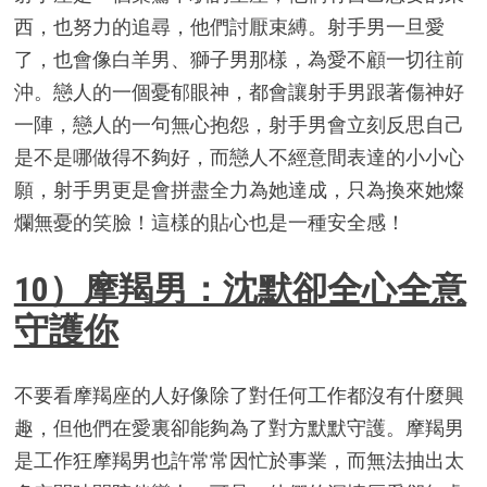
西，也努力的追尋，他們討厭束縛。射手男一旦愛
了，也會像白羊男、獅子男那樣，為愛不顧一切往前
沖。戀人的一個憂郁眼神，都會讓射手男跟著傷神好
一陣，戀人的一句無心抱怨，射手男會立刻反思自己
是不是哪做得不夠好，而戀人不經意間表達的小小心
願，射手男更是會拼盡全力為她達成，只為換來她燦
爛無憂的笑臉！這樣的貼心也是一種安全感！
10）摩羯男：沈默卻全心全意
守護你
不要看摩羯座的人好像除了對任何工作都沒有什麼興
趣，但他們在愛裏卻能夠為了對方默默守護。摩羯男
是工作狂摩羯男也許常常因忙於事業，而無法抽出太