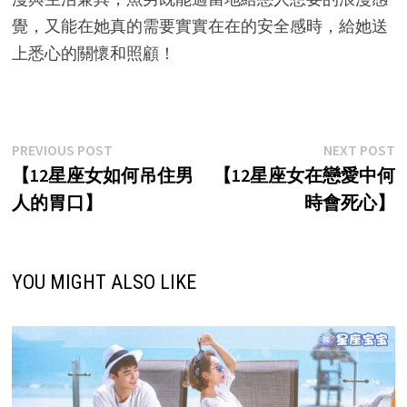
覺，又能在她真的需要實實在在的安全感時，給她送
上悉心的關懷和照顧！
Post
Previous
N
PREVIOUS POST
NEXT POST
post:
p
【12星座女如何吊住男
【12星座女在戀愛中何
navigation
人的胃口】
時會死心】
YOU MIGHT ALSO LIKE