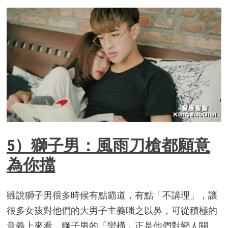
5）獅子男：風雨刀槍都願意
為你擋
雖說獅子男很多時候有點霸道，有點「不講理」，讓
很多女孩對他們的大男子主義嗤之以鼻，可從積極的
意義上來看，獅子男的「蠻橫」正是他們對戀人關