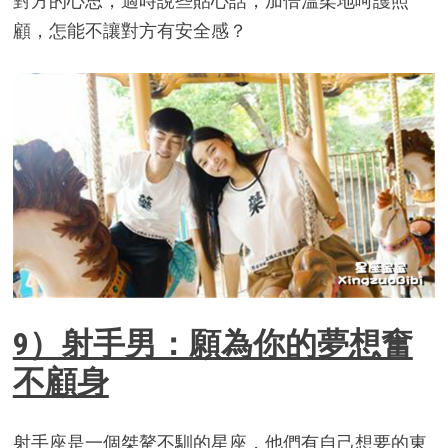
對方的心思，適時說些貼心話，加倍溫柔地呵護照
顧，怎能不讓對方有安全感？
9）射手男：願為你的夢想奮
不顧身
射手座是一個桀驁不馴的星座，他們有自己想要的東