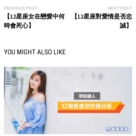
Post
Previous
N
PREVIOUS POST
NEXT POST
post:
p
【12星座女在戀愛中何
【12星座對愛情是否忠
navigation
時會死心】
誠】
YOU MIGHT ALSO LIKE