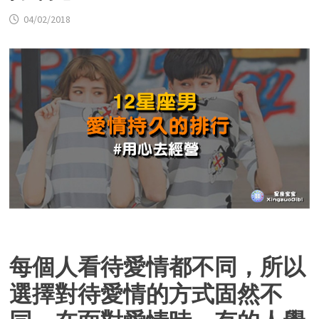
04/02/2018
每個人看待愛情都不同，所以
選擇對待愛情的方式固然不