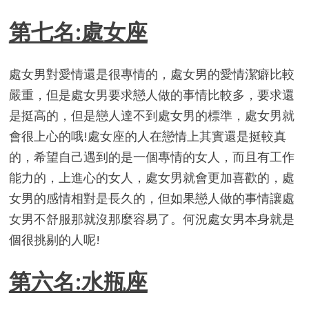
第七名:處女座
處女男對愛情還是很專情的，處女男的愛情潔癖比較
嚴重，但是處女男要求戀人做的事情比較多，要求還
是挺高的，但是戀人達不到處女男的標準，處女男就
會很上心的哦!處女座的人在戀情上其實還是挺較真
的，希望自己遇到的是一個專情的女人，而且有工作
能力的，上進心的女人，處女男就會更加喜歡的，處
女男的感情相對是長久的，但如果戀人做的事情讓處
女男不舒服那就沒那麼容易了。何況處女男本身就是
個很挑剔的人呢!
第六名:水瓶座