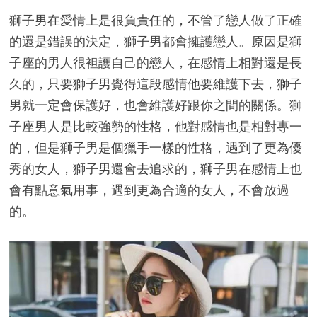
獅子男在愛情上是很負責任的，不管了戀人做了正確
的還是錯誤的決定，獅子男都會擁護戀人。原因是獅
子座的男人很袒護自己的戀人，在感情上相對還是長
久的，只要獅子男覺得這段感情他要維護下去，獅子
男就一定會保護好，也會維護好跟你之間的關係。獅
子座男人是比較強勢的性格，他對感情也是相對專一
的，但是獅子男是個獵手一樣的性格，遇到了更為優
秀的女人，獅子男還會去追求的，獅子男在感情上也
會有點意氣用事，遇到更為合適的女人，不會放過
的。