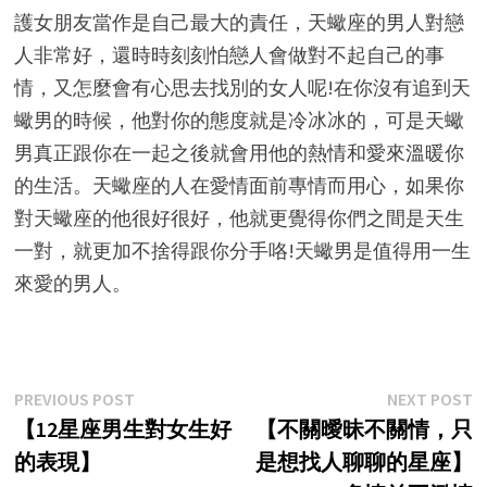
護女朋友當作是自己最大的責任，天蠍座的男人對戀
人非常好，還時時刻刻怕戀人會做對不起自己的事
情，又怎麼會有心思去找別的女人呢!在你沒有追到天
蠍男的時候，他對你的態度就是冷冰冰的，可是天蠍
男真正跟你在一起之後就會用他的熱情和愛來溫暖你
的生活。天蠍座的人在愛情面前專情而用心，如果你
對天蠍座的他很好很好，他就更覺得你們之間是天生
一對，就更加不捨得跟你分手咯!天蠍男是值得用一生
來愛的男人。
Post
Previous
N
PREVIOUS POST
NEXT POST
post:
p
【12星座男生對女生好
【不關曖昧不關情，只
navigation
的表現】
是想找人聊聊的星座】