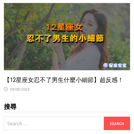
【12星座女忍不了男生什麼小細節】超反感！
09/08/2018
搜尋
Search
for: