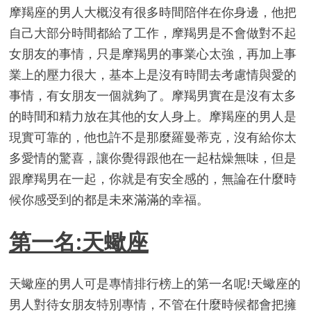
摩羯座的男人大概沒有很多時間陪伴在你身邊，他把
自己大部分時間都給了工作，摩羯男是不會做對不起
女朋友的事情，只是摩羯男的事業心太強，再加上事
業上的壓力很大，基本上是沒有時間去考慮情與愛的
事情，有女朋友一個就夠了。摩羯男實在是沒有太多
的時間和精力放在其他的女人身上。摩羯座的男人是
現實可靠的，他也許不是那麼羅曼蒂克，沒有給你太
多愛情的驚喜，讓你覺得跟他在一起枯燥無味，但是
跟摩羯男在一起，你就是有安全感的，無論在什麼時
候你感受到的都是未來滿滿的幸福。
第一名:天蠍座
天蠍座的男人可是專情排行榜上的第一名呢!天蠍座的
男人對待女朋友特別專情，不管在什麼時候都會把擁