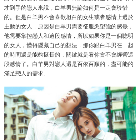
才到手的戀人來說，白羊男無論如何是一定會珍惜
的。但是白羊男不會喜歡坦白的女生或者感情上過於
主動的女人，原因是白羊男需要征服慾望強的感覺，
他需要掌控戀人和這段感情，所以如果你是一個聰明
的女人，懂得隱藏自己的想法，那你跟白羊男在一起
的時間還是能夠挺長的，關鍵就是看你會不會經營這
段感情了。白羊男對戀人還是百依百順的，盡可能的
滿足戀人的需求。