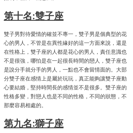
第十名:雙子座
雙子男對待愛情的確並不專一，雙子男是個典型的花
心的男人，不管是在異性緣好的這一方面來說，還是
在性格上，雙子座的人都是花心的男人，責任意識也
不是很強，哪怕是在一起很長時間的戀人，雙子座也
是說分手就分手的男人，一點也不會留情面的。大部
分雙子座在感情上是屬於玩玩，真正能夠讓雙子座動
心要結婚，堅持時間長的感情並不是很多。雙子座的
性格多變，對戀人也是不同的性格，不同的狀態，不
那麼容易相處的。
第九名:獅子座