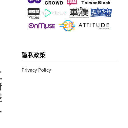
隐私政策
Privacy Policy
五
情
盡
人