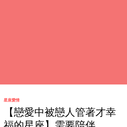
星座愛情
【戀愛中被戀人管著才幸
福的星座】需要陪伴