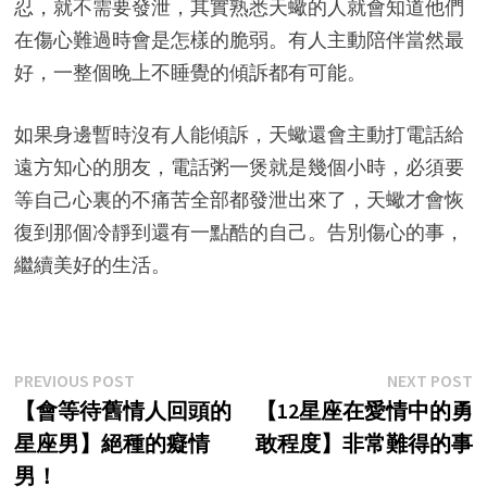
忍，就不需要發泄，其實熟悉天蠍的人就會知道他們
在傷心難過時會是怎樣的脆弱。有人主動陪伴當然最
好，一整個晚上不睡覺的傾訴都有可能。
如果身邊暫時沒有人能傾訴，天蠍還會主動打電話給
遠方知心的朋友，電話粥一煲就是幾個小時，必須要
等自己心裏的不痛苦全部都發泄出來了，天蠍才會恢
復到那個冷靜到還有一點酷的自己。告別傷心的事，
繼續美好的生活。
Post
Previous
N
PREVIOUS POST
NEXT POST
post:
p
【會等待舊情人回頭的
【12星座在愛情中的勇
navigation
星座男】絕種的癡情
敢程度】非常難得的事
男！