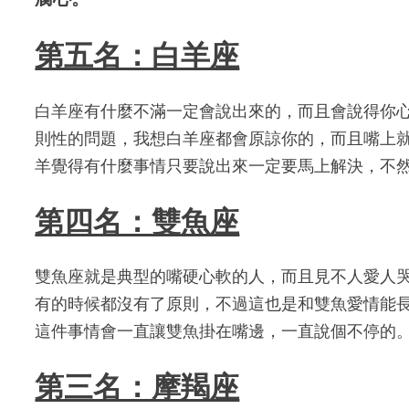
第五名：白羊座
白羊座有什麼不滿一定會說出來的，而且會說得你
則性的問題，我想白羊座都會原諒你的，而且嘴上
羊覺得有什麼事情只要說出來一定要馬上解決，不
第四名：雙魚座
雙魚座就是典型的嘴硬心軟的人，而且見不人愛人
有的時候都沒有了原則，不過這也是和雙魚愛情能
這件事情會一直讓雙魚掛在嘴邊，一直說個不停的
第三名：摩羯座