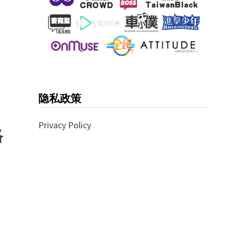
隐私政策
Privacy Policy
格
，
。