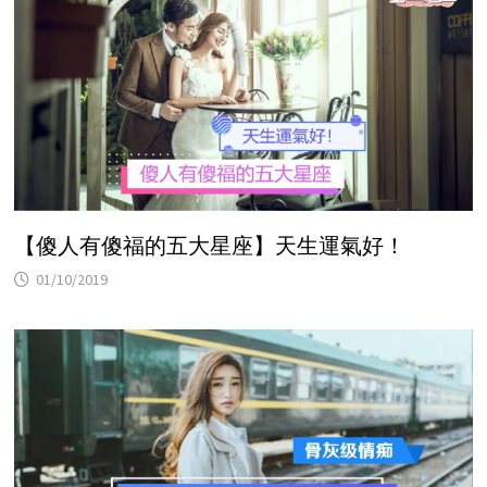
【傻人有傻福的五大星座】天生運氣好！
01/10/2019