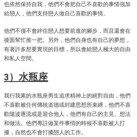
也依然保持自我，他們不會把自己不喜歡的事情強加
給戀人，他們支持戀人做自己喜歡的事情。
他們不僅不會絆住戀人想要前進的腳步，而且還會在
後面幫忙推一把。另外，他們自身也有自己的夢想，
有著許多想要實現的目標，所以會給戀人極大的自由
和私人空間。
3）水瓶座
我行我素的水瓶座男生追求精神上的絕對自由，他們
不喜歡被任何傳統道德或封建思想所束縛，他們不喜
歡隨波逐流或是迎合他人，他們有自己的主見、想法
和做法。他們專註做某件事情的時候不喜歡被人打
擾，自然也不會打擾戀人的工作。