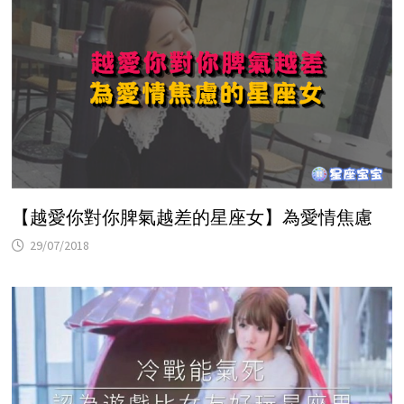
【越愛你對你脾氣越差的星座女】為愛情焦慮
29/07/2018