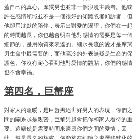
蓋自己的真心。摩羯男也並非一個浪漫主義者。他或
許在感情領域並不是一個很好的傾聽或者傾訴者，但
他卻用沈默的陪伴，表示出對愛的渴望，你們在一起
的時間越長，你也越會明白他對感情的需要是每一個
細節的，是用物質來表達的。細水長流的愛才是摩羯
男生命中最需要的，而他高冷的外表無疑是生命的保
護色。你沒有耐心看到他對愛情的體貼，你們的感情
也不會幸福。
第四名，巨蟹座
對家人的溫暖，是巨蟹男絕世好男人的表現，你們之
間的關系越是親密，巨蟹男越會把你和家人看待的重
要。這顯然是需要時間來適應你們之間的愛情，因
此，越是長久的相處，你能夠在細節之處潛移默化的