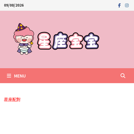
Skip
09/08/2026
to
content
MENU
星座配對