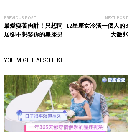
Post
Previous
N
PREVIOUS POST
NEXT POST
post:
p
最愛耍苦肉計！只想同
12星座女冷淡一個人的3
navigation
居卻不想娶你的星座男
大徵兆
YOU MIGHT ALSO LIKE