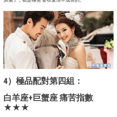
4）極品配對第四組：
白羊座+巨蟹座 痛苦指數
★★★