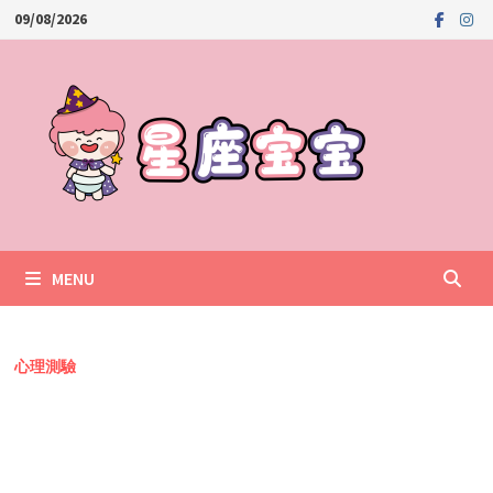
Skip
09/08/2026
to
content
MENU
心理測驗