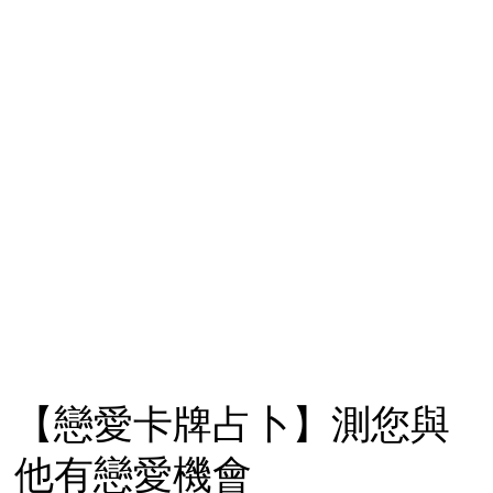
【戀愛卡牌占卜】測您與
他有戀愛機會