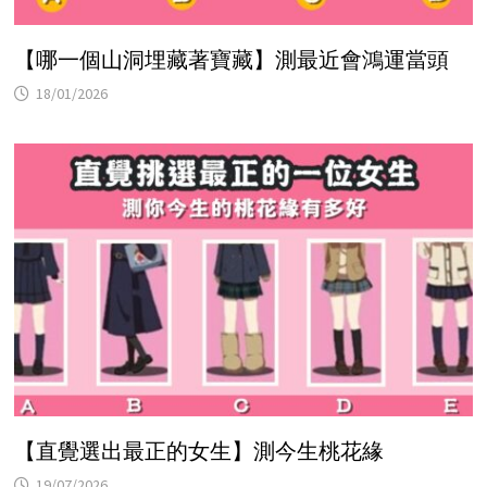
【哪一個山洞埋藏著寶藏】測最近會鴻運當頭
18/01/2026
【直覺選出最正的女生】測今生桃花緣
19/07/2026