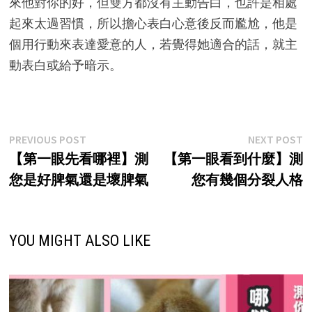
來他對你的好，但雙方都沒有主動告白，也許是相處
起來太過習慣，所以擔心表白心意後反而尷尬，他是
個用行動來表達愛意的人，若覺得她適合的話，就主
動表白或給予暗示。
Post
Previous
N
PREVIOUS POST
NEXT POST
post:
p
【第一眼先看哪裡】測
【第一眼看到什麼】測
navigation
您是好脾氣還是壞脾氣
您有幾個分裂人格
YOU MIGHT ALSO LIKE