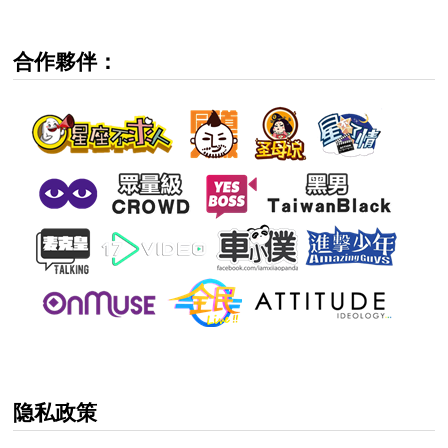
合作夥伴：
隐私政策