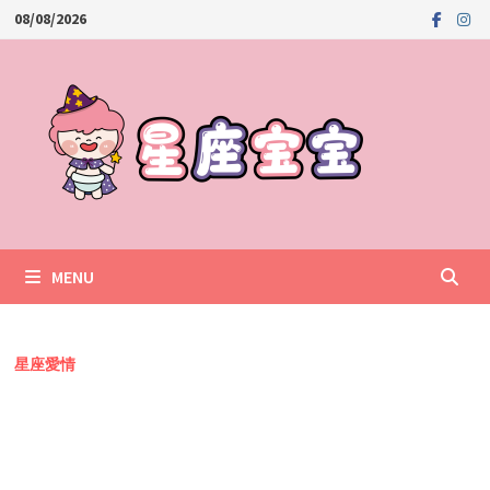
Skip
08/08/2026
to
content
MENU
星座愛情