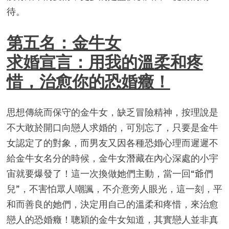
待。
第五名：金牛女
求婚宣言：用我的溫柔和疼
惜，治愈你的恐婚癥！
思想傳統而保守的金牛女，缺乏冒險精神，按理說是
不大敢於開口向戀人求婚的，可別忘了，只要是金牛
女認定了的對象，而男友又因各種恐婚心理而遲遲不
給金牛女名分的時候，金牛女潛藏在內心深處的小宇
宙就要爆發了！這一次換做她們主動，當一回“爺們
兒”，不害怕眾人嘲諷，不介意旁人眼光，這一刻，平
和而善良的她們，決定用自己的溫柔和疼惜，來治愈
戀人的恐婚癥！聰穎的金牛女知道，其實戀人並非真