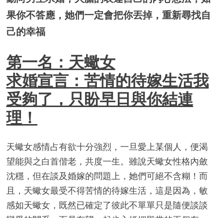
果你不答應，她們一定會把你丟掉，重新尋找自
己的幸福
第一名：天蠍女
求婚宣言：苦情的待嫁生活我
受夠了，只盼早日與你結連
理！
天蠍女感情占有欲十分強烈，一旦愛上某個人，便渴
望能與之白首偕老，共度一生。雖說天蠍女性格內斂
沈穩，但在談及婚嫁的問題上，她們可絕不含糊！而
且，天蠍女最受不得苦情的待嫁生活，這是因為，敏
感如天蠍女，既然已確定了彼此不單單只是隨便談談