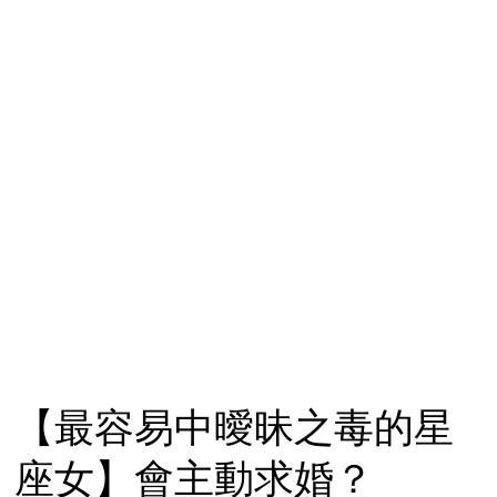
【最容易中曖昧之毒的星
座女】會主動求婚？