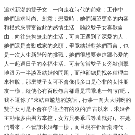
追求新潮的雙子女，一向走在時代的前端：工作中，
她們追求時尚、創意；戀愛時，她們渴望更多的內容
和模式來豐富彼此的感情生活。雖說雙子女喜歡自
由，向往無拘無束的生活，可真正遇到了深愛的人，
她們還是會動成家的念頭，畢竟結婚對她們而言，也
是一次人生新階段的挑戰，她們很想要走進跟心愛的
人一起過日子的幸福生活。可若每當雙子女旁敲側擊
地跟另一半談及結婚的問題，而他卻總是找各種理由
來推脫，那麼雙子女可不會像很多口是心非的女性朋
友一樣，縱使心有百般怨言卻還是乖乖地一句“好吧，
我不逼你了”來結束尷尬的談話，行事一向大大咧咧的
雙子女可是不會在乎這些有的沒的(自古以來，求婚者
主動權多由男方掌控，女方只要乖乖等著就好)。在她
們看來，不管誰求婚都一樣，而且現在都新潮時代，