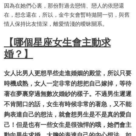
因為在她們心裏，那份對過去戀情、戀人的依戀還
在，想念還在，所以，金牛女會暫時拋開一切，與舊
情人保持比友情深，離愛情淺的曖昧關系。
【哪個星座女生會主動求
婚？】
女人比男人更想早些走進婚姻的殿堂，所以只要
時機成熟，女人一定非常的想把自己嫁掉，等待
著在夢裏穿過無數次婚紗的樣子。不過男生遲遲
不肯開口的話，女生有時候非常的著急，又不能
夠表達自己的想法，就會想男生是不是真的愛自
己！但是也有一些女生是很強悍的哦，她們會主
動向男生求婚，大膽的表達自己的內心想法，如