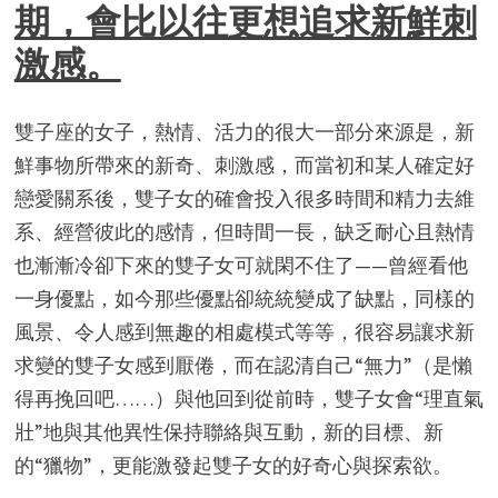
期，會比以往更想追求新鮮刺
激感。
雙子座的女子，熱情、活力的很大一部分來源是，新
鮮事物所帶來的新奇、刺激感，而當初和某人確定好
戀愛關系後，雙子女的確會投入很多時間和精力去維
系、經營彼此的感情，但時間一長，缺乏耐心且熱情
也漸漸冷卻下來的雙子女可就閑不住了——曾經看他
一身優點，如今那些優點卻統統變成了缺點，同樣的
風景、令人感到無趣的相處模式等等，很容易讓求新
求變的雙子女感到厭倦，而在認清自己“無力”（是懶
得再挽回吧……）與他回到從前時，雙子女會“理直氣
壯”地與其他異性保持聯絡與互動，新的目標、新
的“獵物”，更能激發起雙子女的好奇心與探索欲。