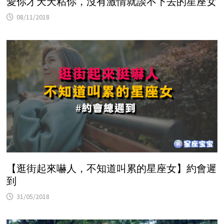
愛你才天天粘你，沒有激情就談不下去的星座女
08/11/2018
【逛街起來嚇人，不知道叫累的星座女】約會遲
到
31/05/2018