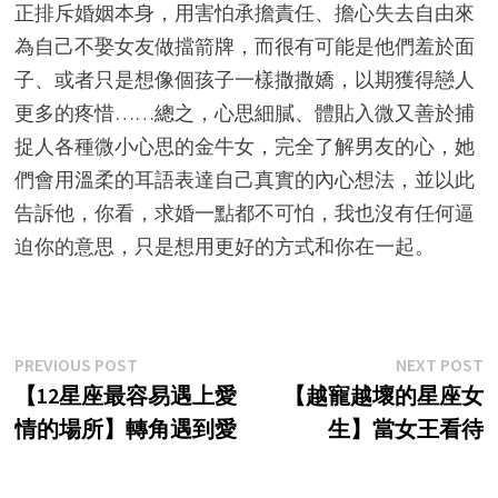
正排斥婚姻本身，用害怕承擔責任、擔心失去自由來
為自己不娶女友做擋箭牌，而很有可能是他們羞於面
子、或者只是想像個孩子一樣撒撒嬌，以期獲得戀人
更多的疼惜……總之，心思細膩、體貼入微又善於捕
捉人各種微小心思的金牛女，完全了解男友的心，她
們會用溫柔的耳語表達自己真實的內心想法，並以此
告訴他，你看，求婚一點都不可怕，我也沒有任何逼
迫你的意思，只是想用更好的方式和你在一起。
Post
Previous
N
PREVIOUS POST
NEXT POST
post:
p
【12星座最容易遇上愛
【越寵越壞的星座女
navigation
情的場所】轉角遇到愛
生】當女王看待