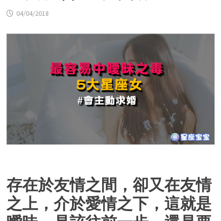
04/04/2018
存在於友情之間，卻又在友情
之上，介於愛情之下，這就是