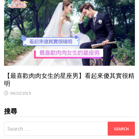
【最喜歡肉肉女生的星座男】看起來傻其實很精
明
04/10/2019
搜尋
Search
for: