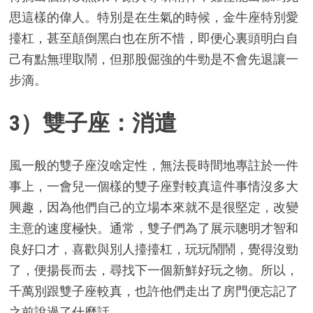
思這樣的偉人。特別是在生氣的時候，金牛座特別愛
擡杠，甚至顛倒黑白也在所不惜，即便心裏頭明白自
己有點無理取鬧，但那股倔強的牛勁是不會先退讓一
步滴。
3）雙子座：消遣
風一般的雙子座沒啥定性，無法長時間地專註於一件
事上，一會兒一個樣的雙子座對較真這件事情沒多大
興趣，因為他們自己的立場本來就不是很堅定，改變
主意的速度極快。通常，雙子們為了展示聰明才智和
良好口才，喜歡與別人擡擡杠，玩玩鬧鬧，覺得沒勁
了，便揚長而去，尋找下一個新鮮好玩之物。所以，
千萬別跟雙子座較真，也許他們走出了房門便忘記了
之前說過了什麼話。