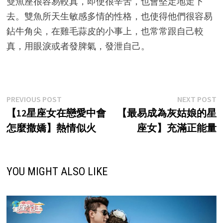
雙魚座很容易較真，即使很辛苦，也會堅定地走下
去。雙魚所天生敏感多情的性格，也使得他們很容易
鉆牛角尖，在雞毛蒜皮的小事上，也常常跟自己較
真，用眼淚或者發脾氣，發泄自己。
Post
Previous
N
PREVIOUS POST
NEXT POST
post:
p
【12星座女在戀愛中會
【最易成為灰姑娘的星
navigation
怎麼撒嬌】熱情似火
座女】充滿正能量
YOU MIGHT ALSO LIKE