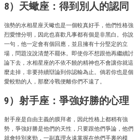
8）天蠍座：得到別人的認同
強勢的水相星座天蠍也是一個較真好手，他們性格強
烈愛憎分明，因此也喜歡凡事都有個是非黑白。你說
一句，他一定會有個回應，並且擁有十分堅定的立
場，問題沒說清楚不罷休。即使你不想跟他再繼續討
論下去，水相星座的不依不饒的精神也不會讓你就這
麼走掉，非要持續辯論到你認輸為止。倘若你也是個
愛較勁的人，那麼冷戰便離你們不遠了。
9）射手座：爭強好勝的心理
射手座是自由主義的膜拜者，因此性格上都稍有強
勢，爭強好勝是他們的天性，只要跟他們爭論，他們
就會特別來勁，一副真理永遠掌握在他們手裏的模