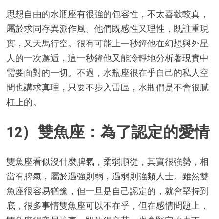
思想自由的水瓶座有很強的包容性，不太喜歡較真，
屬於求同存異派作風。他們既感性又理性，既註重現
實，又天馬行空。很有可能上一秒鐘他在幻想與外星
人的一次邂逅，這一秒鐘他又能冷靜地分析著現實中
需要面對的一切。不過，水瓶座很在乎自己的私人空
間也講求真理，只要不步入雷區，水瓶們是不會很膩
杠上的。
12）雙魚座：為了認定的愛情
雙魚座看似沒什麼脾氣，柔弱順從，其實很強勢，相
當有脾氣，屬於遇強則弱，遇弱則強類人士。雖然雙
魚座很容易猶豫，但一旦是自己認定的，就會堅持到
底，很多事情雙魚座可以不在乎，但在感情問題上，