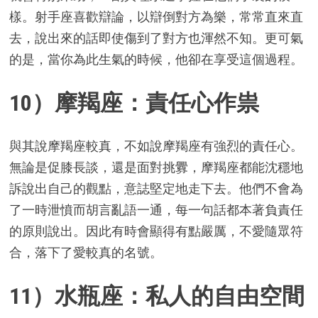
樣。射手座喜歡辯論，以辯倒對方為樂，常常直來直
去，說出來的話即使傷到了對方也渾然不知。更可氣
的是，當你為此生氣的時候，他卻在享受這個過程。
10）摩羯座：責任心作祟
與其說摩羯座較真，不如說摩羯座有強烈的責任心。
無論是促膝長談，還是面對挑釁，摩羯座都能沈穩地
訴說出自己的觀點，意誌堅定地走下去。他們不會為
了一時泄憤而胡言亂語一通，每一句話都本著負責任
的原則說出。因此有時會顯得有點嚴厲，不愛隨眾符
合，落下了愛較真的名號。
11）水瓶座：私人的自由空間