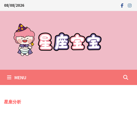
Skip
08/08/2026
to
content
MENU
星座分析