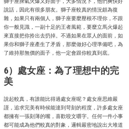
獅子座脾氣火爆又好面子，大多情況下，他們爽快好
說話，因此有很多朋友。獅子座較真的情況頗為復
雜，如果只有兩個人，獅子座要麼壓根不理你，不跟
你一般見識，一副十足的王者風範，要麼立馬火爆起
來直接把你拎出去扔掉。不過如果在眾人的面前，如
果你和獅子座產生了矛盾，那麼做好心理準備吧，為
了維持那無價的面子，他一定會跟你較真到底。
6）處女座：為了理想中的完
美
說起較真，有誰能比得過處女座呢？處女座思維嚴
謹，追求完美有時候能達到苛刻的程度，許多處女座
都擁有一張刻薄的嘴，喜歡咬文嚼字。任何一件小事
都可能成為他們較真的對象，邏輯嚴密地說出大堆道