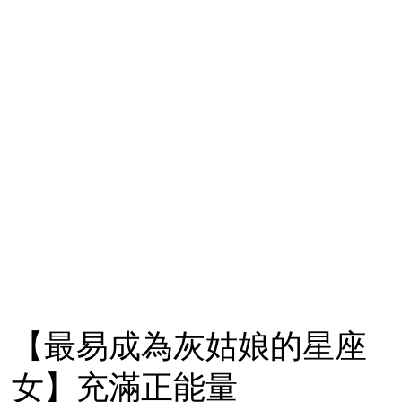
【最易成為灰姑娘的星座
女】充滿正能量