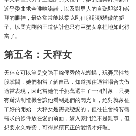
近乎委曲求全唯唯諾諾，以及對男人的言聽即從和崇
拜的眼神，最終常常能以柔克剛征服那頭驕傲的獅
子。以柔克剛的王道估計也只有巨蟹女拿捏地如此得
當了。
第五名：天秤女
天秤女可以算是交際手腕優秀的花蝴蝶，玩弄異性於
股掌間，她們相當了解自己，知道抓住適當場合去做
適當表現，因此當她們千挑萬選中了一個對象，只要
有辦法制造機會讓他看到她們的閃光面，絕對就象征
了好的開始；天秤女是需要戀愛的，但往往會將客觀
需求的條件放在愛的前面，嫁入豪門絕不是難事，但
想要永久經營，可得累積真正的愛情才好喔。