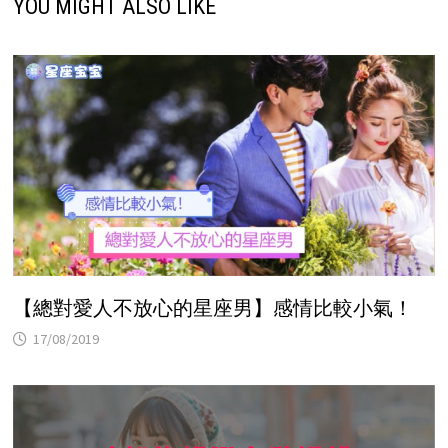
YOU MIGHT ALSO LIKE
【總對愛人不放心的星座男】感情比較小氣！
17/08/2019