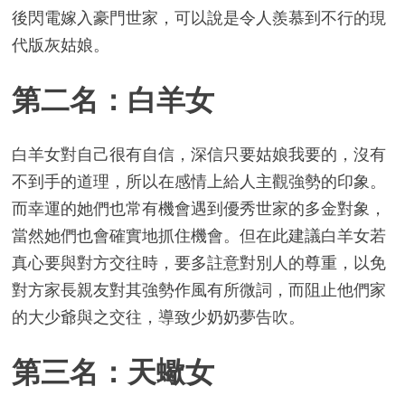
後閃電嫁入豪門世家，可以說是令人羨慕到不行的現
代版灰姑娘。
第二名：白羊女
白羊女對自己很有自信，深信只要姑娘我要的，沒有
不到手的道理，所以在感情上給人主觀強勢的印象。
而幸運的她們也常有機會遇到優秀世家的多金對象，
當然她們也會確實地抓住機會。但在此建議白羊女若
真心要與對方交往時，要多註意對別人的尊重，以免
對方家長親友對其強勢作風有所微詞，而阻止他們家
的大少爺與之交往，導致少奶奶夢告吹。
第三名：天蠍女