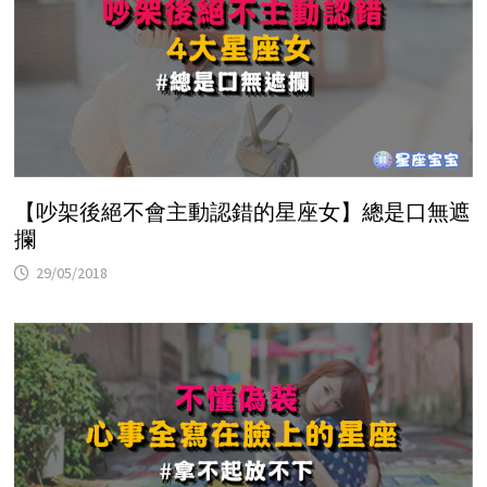
【吵架後絕不會主動認錯的星座女】總是口無遮
攔
29/05/2018