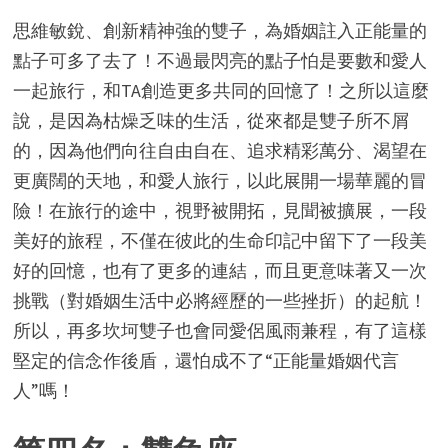
思維敏銳、創新精神強的雙子，為婚姻註入正能量的
點子可多了去了！不過最閃亮的點子怕是要數和愛人
一起旅行，和TA創造更多共同的回憶了！之所以這麼
說，是因為枯燥乏味的生活，從來都是雙子所不屑
的，因為他們向往自由自在、追求精彩萬分、渴望在
更廣闊的天地，和愛人旅行，以此展開一場華麗的冒
險！在旅行的途中，視野被開拓，見聞被擴展，一段
美好的旅程，不僅在彼此的生命印記中留下了一段美
好的回憶，也有了更多的連結，而且更意味著又一次
挑戰（對婚姻生活中必將經歷的一些挫折）的起航！
所以，再多坎坷雙子也會同愛侶風雨兼程，有了這樣
堅定的信念作後盾，還怕成不了“正能量婚姻代言
人”嗎！