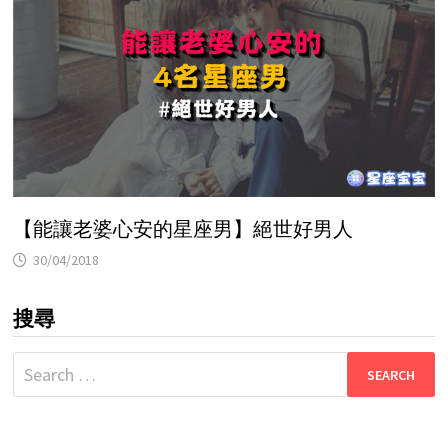
【能讓老婆心安的星座男】絕世好男人
30/04/2018
搜尋
Search
for: