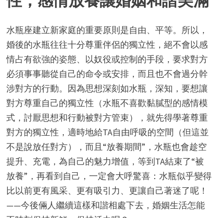
性，感情放養讓婚姻和諧美滿
水瓶座建立新家庭的重要原則是自由、平等。所以，
婚後的水瓶往往十分尊重伴侶的獨立性，絕不會以感
情占有欲強的姿態、以奴役或控制的手段，要求對方
必須事事聽從自己的命令或安排，而且也不會過分幹
涉對方的行動。因為思想深刻如水瓶，深知，要想讓
對方尊重自己的獨立性（水瓶不喜歡黏膩型的感情模
式，討厭思想和行動被對方管束），就先得學著尊重
對方的獨立性，適時地給TA自由呼吸的空間（但這並
不是說放任對方），而且“放養期間”，水瓶也會趁空
提升、充電，為自己的魅力增值，等到TA結束了“被
放養”，再看到自己，一定會大呼驚喜：水瓶似乎變得
比以前更有風采、更有吸引力、更讓自己著迷了呢！
——今後倆人繼續這樣和諧相處下去，婚姻生活怎能