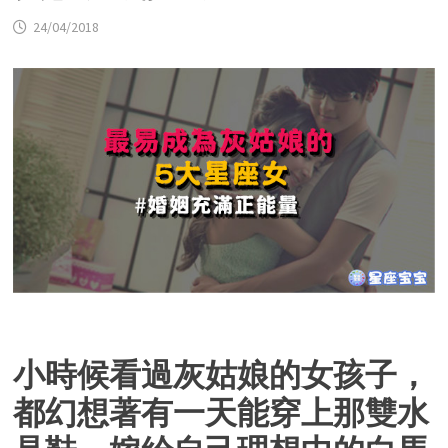
24/04/2018
小時候看過灰姑娘的女孩子，
都幻想著有一天能穿上那雙水