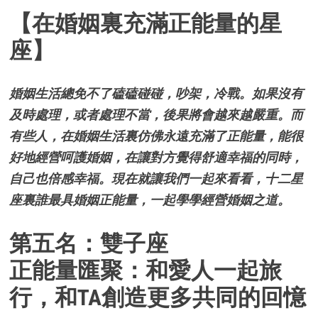
【在婚姻裏充滿正能量的星
座】
婚姻生活總免不了磕磕碰碰，吵架，冷戰。如果沒有
及時處理，或者處理不當，後果將會越來越嚴重。而
有些人，在婚姻生活裏仿佛永遠充滿了正能量，能很
好地經營呵護婚姻，在讓對方覺得舒適幸福的同時，
自己也倍感幸福。現在就讓我們一起來看看，十二星
座裏誰最具婚姻正能量，一起學學經營婚姻之道。
第五名：雙子座
正能量匯聚：和愛人一起旅
行，和TA創造更多共同的回憶