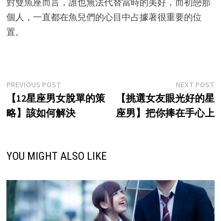
對雙魚座而言，誰也無法代替當時的美好，而初戀那
個人，一直都在魚兒們的心目中占據著很重要的位
置。
Post
Previous
N
PREVIOUS POST
NEXT POST
post:
p
【12星座男女脫單的策
【挑選女友眼光好的星
navigation
略】該如何解決
座男】把你捧在手心上
YOU MIGHT ALSO LIKE