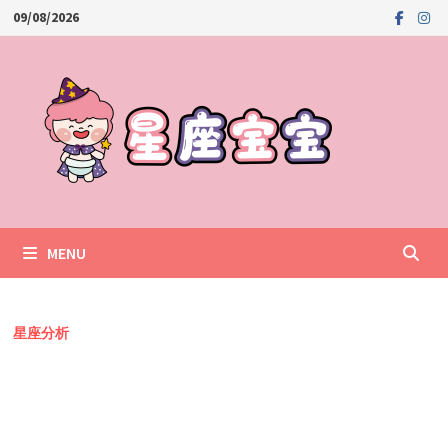
Skip
09/08/2026
to
content
MENU
星座分析