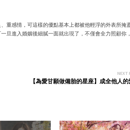
良、重感情，可這樣的優點基本上都被他輕浮的外表所掩
可一旦進入婚姻後細膩一面就出現了，不僅會全力照顧你
。
NEXT 
【為愛甘願做備胎的星座】成全他人的