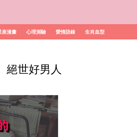
星座漫畫
心理測驗
愛情語錄
生肖血型
】絕世好男人