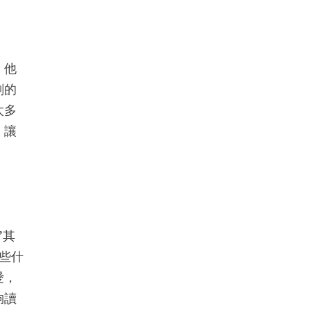
，他
剔的
太多
，讓
”其
些什
愛，
夠讀