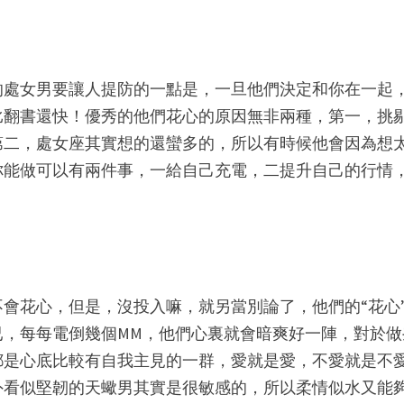
的處女男要讓人提防的一點是，一旦他們決定和你在一起
比翻書還快！優秀的他們花心的原因無非兩種，第一，挑
第二，處女座其實想的還蠻多的，所以有時候他會因為想
你能做可以有兩件事，一給自己充電，二提升自己的行情
。
會花心，但是，沒投入嘛，就另當別論了，他們的“花心
已，每每電倒幾個MM，他們心裏就會暗爽好一陣，對於做
都是心底比較有自我主見的一群，愛就是愛，不愛就是不
外看似堅韌的天蠍男其實是很敏感的，所以柔情似水又能