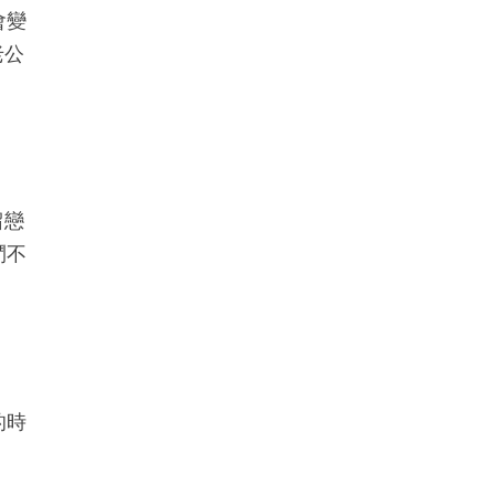
會變
老公
留戀
鬥不
的時