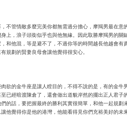
婆，不管情敵多麼完美你都無需過分擔心，摩羯男最在意
們身上，浪子頭銜似乎也與他無緣。因此取勝摩羯男的關
家，和他混，等是避不了，不過你等的時間越長他越會有
來有規劃的賢妻良母會讓他覺得很安心。
些肉欲的金牛座是讓人瞠目的，不得不說的是，有的金牛
甚至已經暗渡陳倉了，還會做出道貌岸然的擺出正人君子
他們的話，要把握最終的勝利其實很簡單，和他一起規劃
旦讓他覺得你是他的港灣，他能看得見你們充裕美好的未