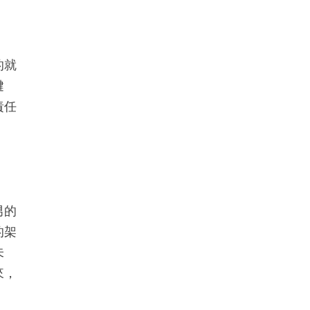
的就
鍵
責任
男的
的架
未
來，