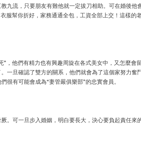
三教九流，只要朋友有難他就一定拔刀相助。可在婚後他
，衣服幫你折好，家務通通全包，工資全部上交！這樣的
死”，他們有精力也有興趣周旋在各式美女中，又怎麼會
了。一旦確認了雙方的關系，他們就會為了這個家努力奮
們很有可能會成為“妻管嚴俱樂部”的忠實會員。
暈厥。可一旦步入婚姻，明白要長大，決心要負起責任來