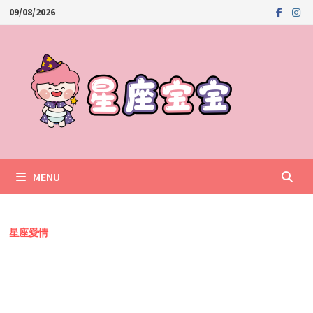
Skip
09/08/2026
to
content
MENU
星座愛情