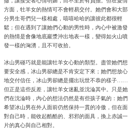
撒，讓接受者心情明媚，而不至於有負擔。但在愛情
方面，牡羊女的熱情可不會輕易交付。她們會和大部
分男生哥們兒一樣相處，嘻嘻哈哈的讓彼此都很輕
鬆；但在遇到了讓她們心動的男性時，內心中被激發
的熱情是會像地底巖漿沖出地表一樣，變得如火山噴
發一樣的洶湧，且不可收拾。
冰山男碰巧就是能讓牡羊女心動的類型。盡管她們想
要安全感，冰山男卻總是不肯安定下來；她們想放心
地交付信任，冰山男卻總是擺出玩世不恭的樣子……
但正是這些反差，讓牡羊女迷亂並沈淪其中。只是她
們在沈淪時，內心的想法仍然是有些孩子氣的：她們
希望冰山男在外人面前仍然保持一貫的冷傲，但在面
對自己時，能收起酷酷的、邪邪的面具，換上赤誠一
片的真心與自己相對。