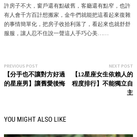
許房子不大，窗戶還有點破舊，客廳還有點窄，也許
有人會千方百計想搬家，金牛們就能把這看起來復雜
的事情簡單化，把房子收拾利落了，看起來也就舒舒
服服，讓人忍不住說一聲這人手巧心美……
Post
Previous
N
PREVIOUS POST
NEXT POST
post:
p
【分手也不讓對方好過
【12星座女生依賴人的
navigation
的星座男】讓舊愛後悔
程度排行】不能獨立自
主
YOU MIGHT ALSO LIKE