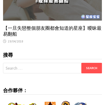
【一旦失戀整個朋友圈都會知道的星座】曖昧最
易翻船
19/04/2018
搜尋
Search
for:
合作夥伴：