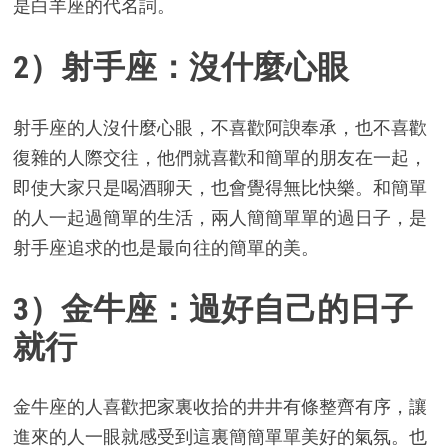
是白羊座的代名詞。
2）射手座：沒什麼心眼
射手座的人沒什麼心眼，不喜歡阿諛奉承，也不喜歡
復雜的人際交往，他們就喜歡和簡單的朋友在一起，
即使大家只是喝酒聊天，也會覺得無比快樂。和簡單
的人一起過簡單的生活，兩人簡簡單單的過日子，是
射手座追求的也是最向往的簡單的美。
3）金牛座：過好自己的日子
就行
金牛座的人喜歡把家裏收拾的井井有條整齊有序，讓
進來的人一眼就感受到這裏簡簡單單美好的氣氛。也