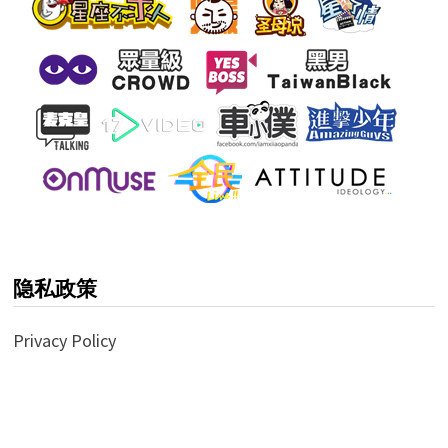
隐私政策
Privacy Policy