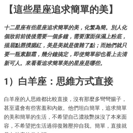
【這些星座追求簡單的美】
十二星座有些星座追求簡單的美，化繁為簡。別人化
個妝前前後後需要一個多鐘，需要潔面保濕上粉底，
描眉點唇撲腮紅，美是美就是復雜了點；而她們就只
要一瓶素顏霜，幾分鐘搞定，即使簡單卻也看上去清
新可人。來看看追求簡單美的星座是哪些。
1）白羊座：思維方式直接
白羊座的人思維都比較直接，沒有那麼多彎彎腸子，
甚至還會有些害羞和內斂。他們坦白簡單，追求簡單
的美和簡單的生活，不希望自己濃妝艷抹沒了本來面
容，不希望把生活過得復雜壓抑自我。簡單，直接就