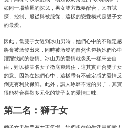
如同一場華麗的探戈，男女雙方既要配合，又有試
探、控制、服從與被服從，這樣的戀愛模式是雙子女
的最愛。
因此，當雙子女遇到冰山男時，她們心中的不確定感
將會被激發出來，同時被激發的自然也包括她們心中
躍躍欲試的熱情。冰山男的愛情就像風一樣來去自
由，難以被某名女子徹底束縛住，這其實正合雙子女
的意。因為在她們心中，這樣帶有不確定感的愛情反
倒更有利於保鮮。此外，讓人琢磨不透的男子，其實
很能符合喜歡多元化的雙子女的愛情口味。
第二名：獅子女
獅子女天生帶有女王氣場。她們想往的生活是和愛人