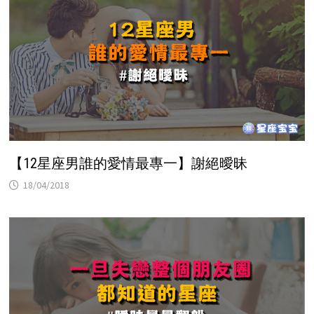
【12星座男誰的愛情最專一】謝絕曖昧
18/04/2018