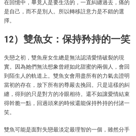
在回憶中，畢竟人是要生活的，一直糾纏過去，痛的
是自己，而不是別人。所以轉移註意力是不錯的選
擇。
12）雙魚女：保持矜持的一笑
失戀之初，雙魚座女生總是無法認清愛情破裂的現
實。因為她們無法想象曾經如此甜蜜的兩個人，會回
到陌生人的軌道上。雙魚女會用盡所有的力氣去證明
當初的存在，放下所有的尊嚴去挽回。只是這樣的糾
纏，得到的只是對方的冷眼相待。還不如讓愛情結束
得幹脆一點，回過頭來的時候還能保持矜持的付諸一
笑。
雙魚可能是面對失戀最淡定最理智的一個，雖然分手