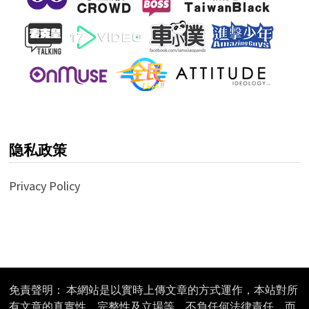
隐私政策
Privacy Policy
免責聲明： 本網站是以實時上傳文章的方式運作，本站對所
有文章的真實性、完整性及立場等，不負任何法律責任。而