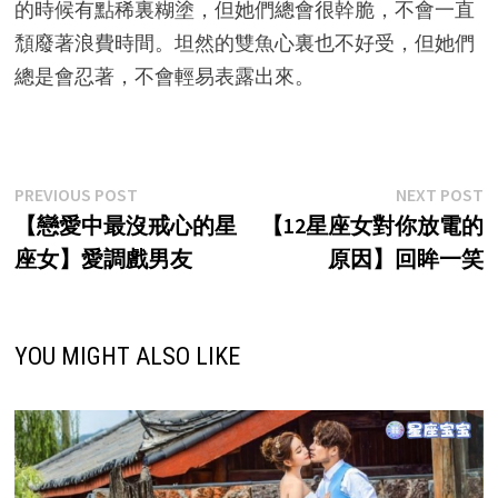
的時候有點稀裏糊塗，但她們總會很幹脆，不會一直
頹廢著浪費時間。坦然的雙魚心裏也不好受，但她們
總是會忍著，不會輕易表露出來。
Post
Previous
N
PREVIOUS POST
NEXT POST
post:
p
【戀愛中最沒戒心的星
【12星座女對你放電的
navigation
座女】愛調戲男友
原因】回眸一笑
YOU MIGHT ALSO LIKE