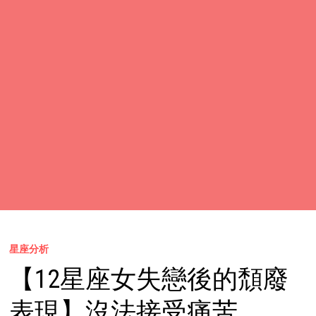
星座分析
【12星座女失戀後的頹廢
表現】沒法接受痛苦