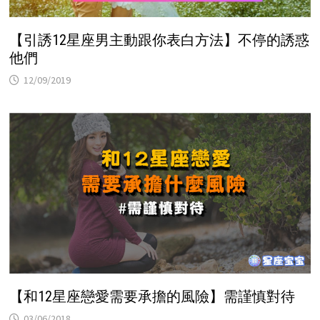
【引誘12星座男主動跟你表白方法】不停的誘惑
他們
12/09/2019
【和12星座戀愛需要承擔的風險】需謹慎對待
03/06/2018