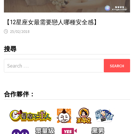
【12星座女最需要戀人哪種安全感】
25/02/2018
搜尋
Search
for:
合作夥伴：