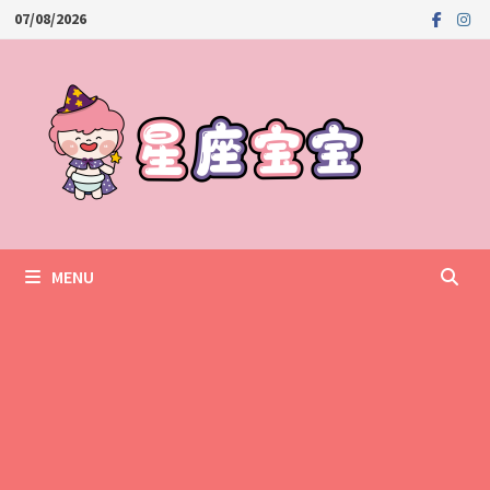
Skip
07/08/2026
to
content
MENU