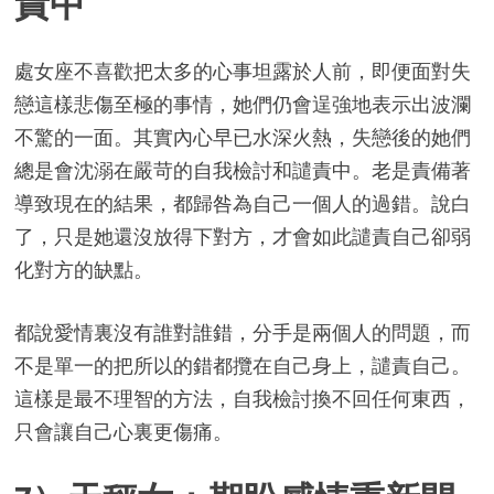
責中
處女座不喜歡把太多的心事坦露於人前，即便面對失
戀這樣悲傷至極的事情，她們仍會逞強地表示出波瀾
不驚的一面。其實內心早已水深火熱，失戀後的她們
總是會沈溺在嚴苛的自我檢討和譴責中。老是責備著
導致現在的結果，都歸咎為自己一個人的過錯。說白
了，只是她還沒放得下對方，才會如此譴責自己卻弱
化對方的缺點。
都說愛情裏沒有誰對誰錯，分手是兩個人的問題，而
不是單一的把所以的錯都攬在自己身上，譴責自己。
這樣是最不理智的方法，自我檢討換不回任何東西，
只會讓自己心裏更傷痛。