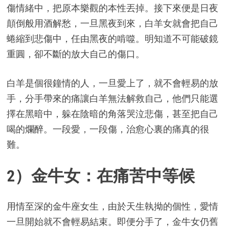
傷情緒中，把原本樂觀的本性丟掉。接下來便是日夜
顛倒般用酒解愁，一旦黑夜到來，白羊女就會把自己
蜷縮到悲傷中，任由黑夜的啃噬。明知道不可能破鏡
重圓，卻不斷的放大自己的傷口。
白羊是個很鐘情的人，一旦愛上了，就不會輕易的放
手，分手帶來的痛讓白羊無法解救自己，他們只能選
擇在黑暗中，躲在陰暗的角落哭泣悲傷，甚至把自己
喝的爛醉。一段愛，一段傷，治愈心裏的痛真的很
難。
2）金牛女：在痛苦中等候
用情至深的金牛座女生，由於天生執拗的個性，愛情
一旦開始就不會輕易結束。即便分手了，金牛女仍舊