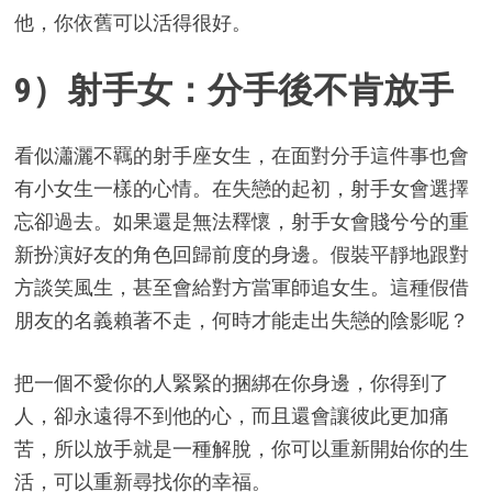
他，你依舊可以活得很好。
9）射手女：分手後不肯放手
看似瀟灑不羈的射手座女生，在面對分手這件事也會
有小女生一樣的心情。在失戀的起初，射手女會選擇
忘卻過去。如果還是無法釋懷，射手女會賤兮兮的重
新扮演好友的角色回歸前度的身邊。假裝平靜地跟對
方談笑風生，甚至會給對方當軍師追女生。這種假借
朋友的名義賴著不走，何時才能走出失戀的陰影呢？
把一個不愛你的人緊緊的捆綁在你身邊，你得到了
人，卻永遠得不到他的心，而且還會讓彼此更加痛
苦，所以放手就是一種解脫，你可以重新開始你的生
活，可以重新尋找你的幸福。