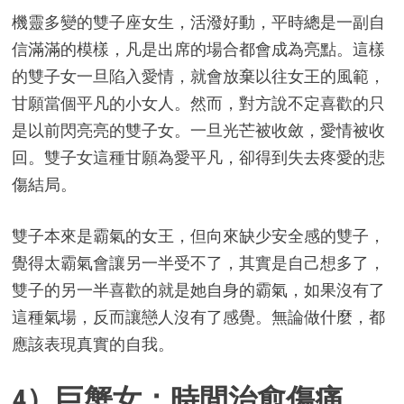
機靈多變的雙子座女生，活潑好動，平時總是一副自
信滿滿的模樣，凡是出席的場合都會成為亮點。這樣
的雙子女一旦陷入愛情，就會放棄以往女王的風範，
甘願當個平凡的小女人。然而，對方說不定喜歡的只
是以前閃亮亮的雙子女。一旦光芒被收斂，愛情被收
回。雙子女這種甘願為愛平凡，卻得到失去疼愛的悲
傷結局。
雙子本來是霸氣的女王，但向來缺少安全感的雙子，
覺得太霸氣會讓另一半受不了，其實是自己想多了，
雙子的另一半喜歡的就是她自身的霸氣，如果沒有了
這種氣場，反而讓戀人沒有了感覺。無論做什麼，都
應該表現真實的自我。
4）巨蟹女：時間治愈傷痛