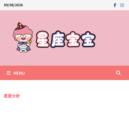
Skip
09/08/2026
to
content
MENU
星座分析