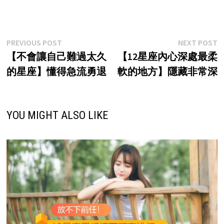
Post
Previous
N
PREVIOUS POST
NEXT POST
post:
p
【不會讓自己難過太久
【12星座內心深處最柔
navigation
的星座】懂得急流勇退
軟的地方】隱藏非常深
YOU MIGHT ALSO LIKE