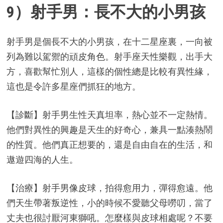
9）射手男：長不大的小男孩
射手男是個長不大的小男孩，在十二星座裏，一向被
列為難以駕禦的頑皮角色。射手座天性樂觀，出手大
方，喜歡幫忙別人，這樣的個性總是比較有異性緣，
這也是令許多星座們抓狂的地方。
【診斷】射手男生性天真坦率，熱心並不一定熱情。
他們對異性的興趣是天生的好奇心，兼具一點湊熱鬧
的性質。他們真正想要的，還是自由自在的生活，和
遨遊四海的人生。
【治療】射手男像皮球，拍得愈用力，彈得愈遠。他
們天生帶著叛逆性，小的時候不愛聽父母嘮叨，當了
丈夫也很討厭河東獅吼。怎麼樣與皮球相處呢？不要