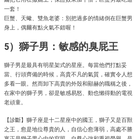
一套！
巨蟹、天蠍、雙魚老婆：別把過多的情緒倒在巨蟹男
身上，偶爾有點火氣不錯喔！
5）獅子男：敏感的臭屁王
獅子男是最具有明星架式的星座。每當他們打點妥
當、行頭齊備的時候，高貴不凡的氣質，確實令人想
多看一眼。然而卸下高貴的外殼和顯赫的職稱之後，
在家中的獅子男，卻是敏感易怒、動也懶得動的電視
老頑童。
【診斷】獅子座是十二星座中的國王，獅子又是百獸
之王，愈是地位尊貴的人，自信心愈薄弱，高處不勝
寒正是獅子男心中的寫照。自尊心強和重視榮譽，是