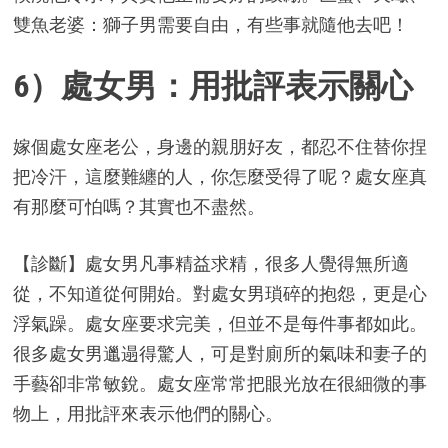
雙魚老婆：獅子男需要自由，有些事就隨他去吧！
6）處女男：用批評表示關心
嫁個處女座老公，身邊的親朋好友，都忍不住替你捏
把冷汗，這麼難纏的人，你怎麼受得了呢？處女座真
有那麼可怕嗎？其實也不盡然。
【診斷】處女男凡事精益求精，很多人覺得無所適
從，不知道從何開始。對處女男瑣碎的抱怨，更是心
浮氣躁。處女座要求完美，但並不是每件事都如此。
很多處女男邋遢得驚人，可是對廁所的氣味和妻子的
手藝卻非常敏銳。處女座常常把眼光放在很細微的事
物上，用批評來表示他們的關心。