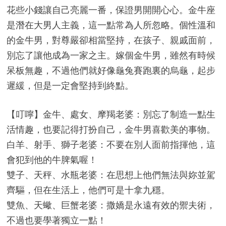
花些小錢讓自己亮麗一番，保證男開開心心。金牛座
是潛在大男人主義，這一點常為人所忽略。個性溫和
的金牛男，對尊嚴卻相當堅持，在孩子、親戚面前，
別忘了讓他成為一家之主。嫁個金牛男，雖然有時候
呆板無趣，不過他們就好像龜兔賽跑裏的烏龜，起步
遲緩，但是一定會堅持到終點。
【叮嚀】金牛、處女、摩羯老婆：別忘了制造一點生
活情趣，也要記得打扮自己，金牛男喜歡美的事物。
白羊、射手、獅子老婆：不要在別人面前指揮他，這
會犯到他的牛脾氣喔！
雙子、天秤、水瓶老婆：在思想上他們無法與妳並駕
齊驅，但在生活上，他們可是十拿九穩。
雙魚、天蠍、巨蟹老婆：撒嬌是永遠有效的禦夫術，
不過也要學著獨立一點！