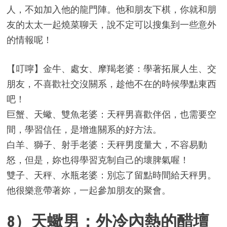
人，不如加入他的龍門陣。他和朋友下棋，你就和朋
友的太太一起燒菜聊天，說不定可以搜集到一些意外
的情報呢！
【叮嚀】金牛、處女、摩羯老婆：學著拓展人生、交
朋友，不喜歡社交沒關系，趁他不在的時候學點東西
吧！
巨蟹、天蠍、雙魚老婆：天秤男喜歡伴侶，也需要空
間，學習信任，是增進關系的好方法。
白羊、獅子、射手老婆：天秤男度量大，不容易動
怒，但是，妳也得學習克制自己的壞脾氣喔！
雙子、天秤、水瓶老婆：別忘了留點時間給天秤男。
他很樂意帶著妳，一起參加朋友的聚會。
8）天蠍男：外冷內熱的醋壇