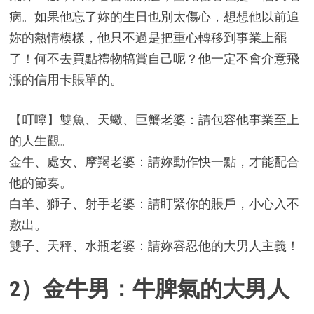
病。如果他忘了妳的生日也別太傷心，想想他以前追
妳的熱情模樣，他只不過是把重心轉移到事業上罷
了！何不去買點禮物犒賞自己呢？他一定不會介意飛
漲的信用卡賬單的。
【叮嚀】雙魚、天蠍、巨蟹老婆：請包容他事業至上
的人生觀。
金牛、處女、摩羯老婆：請妳動作快一點，才能配合
他的節奏。
白羊、獅子、射手老婆：請盯緊你的賬戶，小心入不
敷出。
雙子、天秤、水瓶老婆：請妳容忍他的大男人主義！
2）金牛男：牛脾氣的大男人