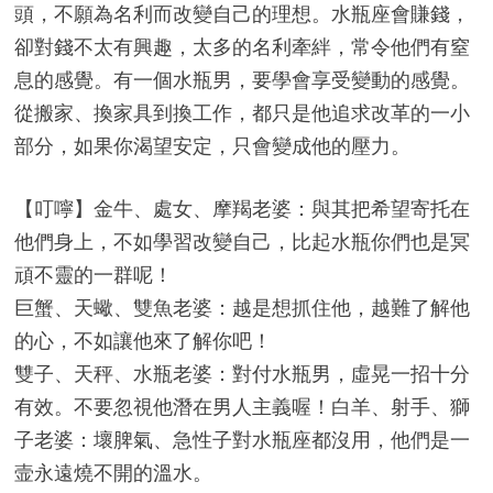
頭，不願為名利而改變自己的理想。水瓶座會賺錢，
卻對錢不太有興趣，太多的名利牽絆，常令他們有窒
息的感覺。有一個水瓶男，要學會享受變動的感覺。
從搬家、換家具到換工作，都只是他追求改革的一小
部分，如果你渴望安定，只會變成他的壓力。
【叮嚀】金牛、處女、摩羯老婆：與其把希望寄托在
他們身上，不如學習改變自己，比起水瓶你們也是冥
頑不靈的一群呢！
巨蟹、天蠍、雙魚老婆：越是想抓住他，越難了解他
的心，不如讓他來了解你吧！
雙子、天秤、水瓶老婆：對付水瓶男，虛晃一招十分
有效。不要忽視他潛在男人主義喔！白羊、射手、獅
子老婆：壞脾氣、急性子對水瓶座都沒用，他們是一
壸永遠燒不開的溫水。