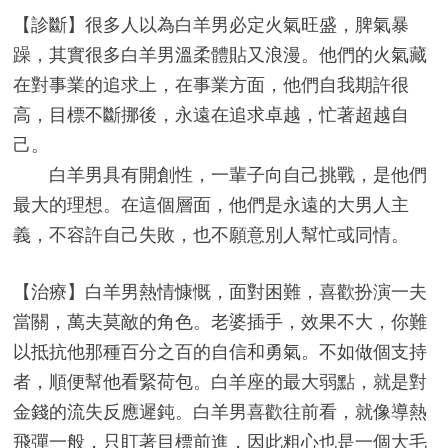
【診斷】很多人以為白羊男必定火氣旺盛，脾氣暴
躁，其實很多白羊男溫柔體貼又浪漫。他們的火氣藏
在對事業的追求上，在事業方面，他們自我期許很
高，目標不斷挪後，永遠在追求卓越，忙著超越自
己。
白羊男具有開創性，一輩子向自己挑戰，是他們
最大的理想。在這個層面，他們是永遠的大男人主
義，不容許自己失敗，也不願意別人幫忙或同情。
【治療】白羊男熱情慷慨，面對困難，喜歡扮演一夫
當關，萬夫莫敵的角色。老婆插手，效果不大，你難
以抵抗他那種百分之百的自信和勇氣。不如做個支持
者，順便幫他看緊荷包。白羊座的最大弱點，就是對
金錢的流失反應遲鈍。白羊男喜歡往前看，就像導熱
飛彈一般，只盯著目標前進，因此粗心也是一個大毛