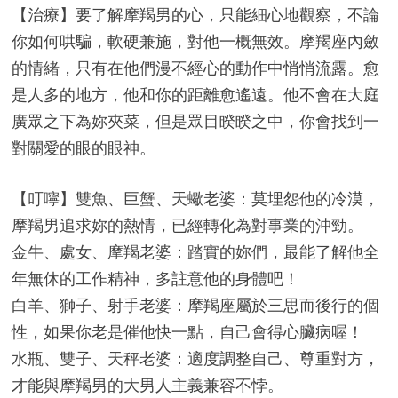
【治療】要了解摩羯男的心，只能細心地觀察，不論
你如何哄騙，軟硬兼施，對他一概無效。摩羯座內斂
的情緒，只有在他們漫不經心的動作中悄悄流露。愈
是人多的地方，他和你的距離愈遙遠。他不會在大庭
廣眾之下為妳夾菜，但是眾目睽睽之中，你會找到一
對關愛的眼的眼神。
【叮嚀】雙魚、巨蟹、天蠍老婆：莫埋怨他的冷漠，
摩羯男追求妳的熱情，已經轉化為對事業的沖勁。
金牛、處女、摩羯老婆：踏實的妳們，最能了解他全
年無休的工作精神，多註意他的身體吧！
白羊、獅子、射手老婆：摩羯座屬於三思而後行的個
性，如果你老是催他快一點，自己會得心臟病喔！
水瓶、雙子、天秤老婆：適度調整自己、尊重對方，
才能與摩羯男的大男人主義兼容不悖。