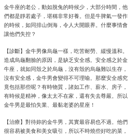
金牛座的老公，動如脫兔的時候少，大部分時間，他
們都是靜若處子，堪稱非常好養。但是牛脾氣一發作
的時候，如同排山倒海，令人大開眼界。什麼事情會
讓他們失控？
【診斷】金牛男像烏龜一樣，吃苦耐勞、緩慢溫和。
造成烏龜翻臉的原因，是缺乏安全感。安全感之於金
牛座，就如同殼之於烏龜，沒有殼的烏龜難以生存，
沒有安全感，金牛男會變得不可理喻。那麼安全感究
竟包括那些呢？有時物質，諸如工作、薪水、房子，
有時候是精神，像太太不在家，還有失去尊嚴。所以
金牛男是最怕失業、最黏老婆的星座！
【治療】對待妳的金牛男，其實最容易也不過。他們
很容易被美食和美女吸引，所以不時燒些好吃的菜，