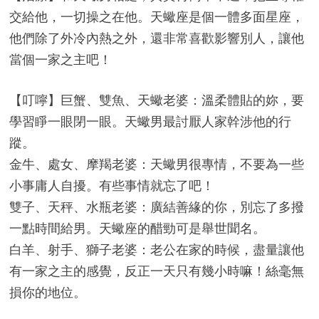
交給他，一切操之在他。天蠍座是個一體多面星座，
他們除了外冷內熱之外，還非常喜歡影響別人，讓他
當個一家之主吧！
【叮嚀】巨蟹、雙魚、天蠍老婆：溫柔體貼的妳，要
學習睜一眼閉一眼。天蠍男最討厭人家幹涉他的行
蹤。
金牛、處女、摩羯老婆：天蠍男很專情，不要為一些
小事庸人自擾。有些事情就忘了吧！
雙子、天秤、水瓶老婆：廣結善緣的你，別忘了多撥
一點時間給男。天蠍座的醋勁可是舉世聞名。
白羊、射手、獅子老婆：老公在家的時候，盡量讓他
有一家之主的感覺，反正一天只有幾小時嘛！絲毫無
損你的地位。