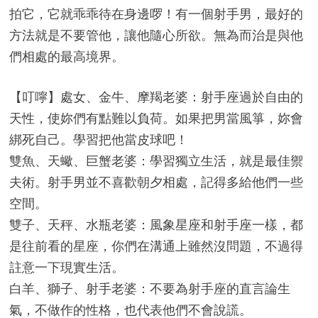
拍它，它就乖乖待在身邊啰！有一個射手男，最好的
方法就是不要管他，讓他隨心所欲。無為而治是與他
們相處的最高境界。
【叮嚀】處女、金牛、摩羯老婆：射手座過於自由的
天性，使妳們有點難以負荷。如果把男當風箏，妳會
綁死自己。學習把他當皮球吧！
雙魚、天蠍、巨蟹老婆：學習獨立生活，就是最佳禦
夫術。射手男並不喜歡朝夕相處，記得多給他們一些
空間。
雙子、天秤、水瓶老婆：風象星座和射手座一樣，都
是往前看的星座，你們在溝通上雖然沒問題，不過得
註意一下現實生活。
白羊、獅子、射手老婆：不要為射手座的直言論生
氣，不做作的性格，也代表他們不會說謊。