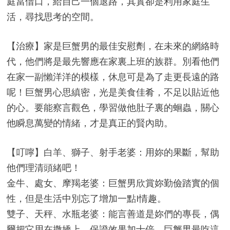
庭當借口，給自己一個退路，其實卻是利用家庭生
活，尋找思考的空間。
【治療】家是巨蟹男的最佳安慰劑，在未來的網絡時
代，他們將是最先響應在家裏上班的族群。別看他們
在家一副懶洋洋的模樣，休息可是為了走更長遠的路
呢！巨蟹男心思縝密，光是美食佳肴，不足以貼近他
的心。要能察言觀色，學習做他肚子裏的蛔蟲，關心
他瞬息萬變的情緒，才是真正的賢內助。
【叮嚀】白羊、獅子、射手老婆：用妳的果斷，幫助
他們理清頭緒吧！
金牛、處女、摩羯老婆：巨蟹男欣賞妳勤儉踏實的個
性，但是生活中別忘了增加一點I情趣。
雙子、天秤、水瓶老婆：能言善道是妳們的專長，偶
爾把它用在撒嬌上，保證效果加十倍，巨蟹男最吃這