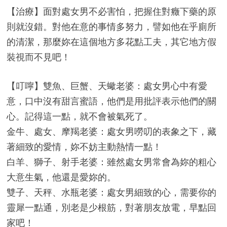
【治療】面對處女男不必害怕，把握住對癥下藥的原
則就沒錯。對他在意的事情多努力，譬如他在乎廁所
的清潔，那麼妳在這個地方多花點工夫，其它地方假
裝視而不見吧！
【叮嚀】雙魚、巨蟹、天蠍老婆：處女男心中有愛
意，口中沒有甜言蜜語，他們是用批評表示他們的關
心。記得這一點，就不會被氣死了。
金牛、處女、摩羯老婆：處女男嘮叨的表象之下，藏
著細致的愛情，妳不妨主動熱情一點！
白羊、獅子、射手老婆：雖然處女男常會為妳的粗心
大意生氣，他還是愛妳的。
雙子、天秤、水瓶老婆：處女男細致的心，需要你的
靈犀一點通，別老是少根筋，對著朋友放電，早點回
家吧！