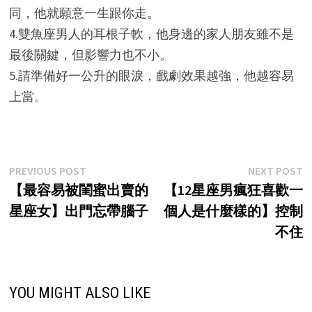
同，他就願意一生跟你走。
4.雙魚座男人的耳根子軟，他身邊的家人朋友雖不是
最後關鍵，但影響力也不小。
5.請準備好一公升的眼淚，戲劇效果越強，他越容易
上當。
Post
Previous
N
PREVIOUS POST
NEXT POST
post:
p
【最容易被閨蜜出賣的
【12星座男瘋狂喜歡一
navigation
星座女】出門忘帶腦子
個人是什麼樣的】控制
不住
YOU MIGHT ALSO LIKE