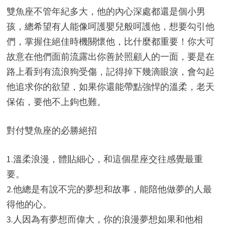
雙魚座不管年紀多大，他的內心深處都還是個小男
孩，總希望有人能像呵護嬰兒般呵護他，想要勾引他
們，掌握住絕佳時機關懷他，比什麼都重要！你大可
故意在他們面前流露出你善於照顧人的一面，要是在
路上看到有流浪狗受傷，記得掉下幾滴眼淚，會勾起
他追求你的欲望，如果你還能帶點強悍的溫柔，老天
保佑，要他不上鉤也難。
對付雙魚座的必勝絕招
1.溫柔浪漫，體貼細心，和這個星座交往感覺最重
要。
2.他總是有說不完的夢想和故事，能陪他做夢的人最
得他的心。
3.人因為有夢想而偉大，你的浪漫夢想如果和他相