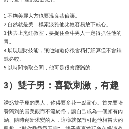
1.不夠美麗大方也要溫良恭儉讓。
2.自然就是美，樸素淡雅他比較容易放下戒心。
3.快去上烹飪教室，要捉住金牛男人一定得抓住他的
胃。
4.展現理財技能，讓他知道你很會精打細算但不會錙
銖必較。
5.以時間換取空間，他可是很會磨蹭的。
3）雙子男：喜歡刺激，有趣
誘惑雙子座的男人，你得要多花一點耐心。首先要培
養獨到的審美觀而不流於俗，讓自己成為一個頗有內
涵、隨時創新求變的人，這樣就保證引起他相當大的
興趣，“對你愛愛愛不完”。雙子座喜歡玩角色扮演遊