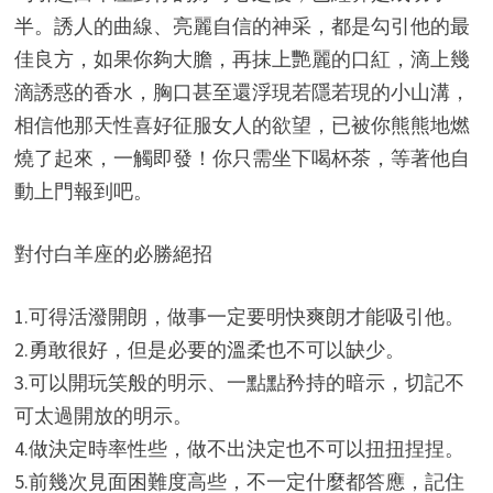
半。誘人的曲線、亮麗自信的神采，都是勾引他的最
佳良方，如果你夠大膽，再抹上艷麗的口紅，滴上幾
滴誘惑的香水，胸口甚至還浮現若隱若現的小山溝，
相信他那天性喜好征服女人的欲望，已被你熊熊地燃
燒了起來，一觸即發！你只需坐下喝杯茶，等著他自
動上門報到吧。
對付白羊座的必勝絕招
1.可得活潑開朗，做事一定要明快爽朗才能吸引他。
2.勇敢很好，但是必要的溫柔也不可以缺少。
3.可以開玩笑般的明示、一點點矜持的暗示，切記不
可太過開放的明示。
4.做決定時率性些，做不出決定也不可以扭扭捏捏。
5.前幾次見面困難度高些，不一定什麼都答應，記住