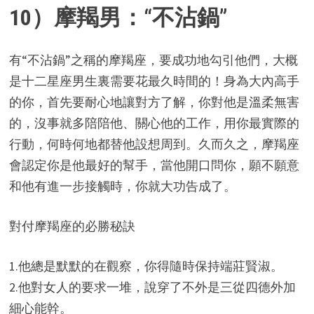
10）摩羯男：“不沾鍋”
有“不沾鍋”之稱的摩羯座，要成功地勾引他們，大概
是十二星座男生裏需要花最久時間的！身為大內高手
的你，首先要耐心地讓對方了解，你對他是溫柔無害
的，沒事就多陪陪他、關心他的工作，用你最實際的
行動，何時何地都替他設想周到。久而久之，摩羯座
會認定你是他最好的幫手，當他開口問你，願不願意
和他有進一步接觸時，你就大功告成了。
對付摩羯座的必勝秘訣
1.他總是默默的在觀察，你得隨時保持端莊賢淑。
2.他對女人的要求一堆，說穿了不外是三從四德外加
細心能幹。