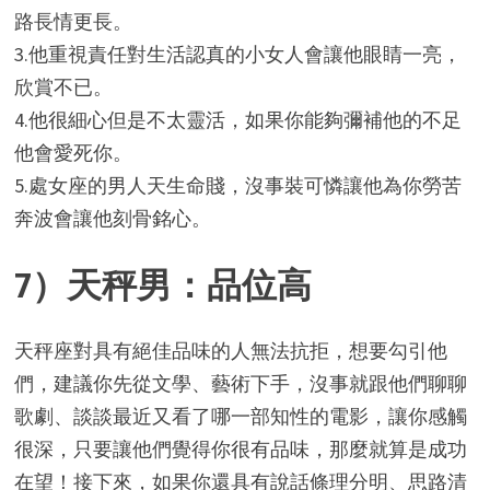
路長情更長。
3.他重視責任對生活認真的小女人會讓他眼睛一亮，
欣賞不已。
4.他很細心但是不太靈活，如果你能夠彌補他的不足
他會愛死你。
5.處女座的男人天生命賤，沒事裝可憐讓他為你勞苦
奔波會讓他刻骨銘心。
7）天秤男：品位高
天秤座對具有絕佳品味的人無法抗拒，想要勾引他
們，建議你先從文學、藝術下手，沒事就跟他們聊聊
歌劇、談談最近又看了哪一部知性的電影，讓你感觸
很深，只要讓他們覺得你很有品味，那麼就算是成功
在望！接下來，如果你還具有說話條理分明、思路清