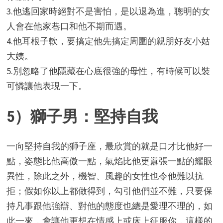
3.他逃回家時絕對不是害怕，是以退為進，聰明的女
人會在他家巷口和他不期而遇。
4.他耳根子軟，要搞定他先搞定周圍的親朋好友小姑
大姨。
5.別忽略了他隱藏在心底很強的母性，有時候可以裝
可憐讓他表現一下。
5）獅子男：堅持自我
一向堅持自我的獅子座，最欣賞的就是口才比他好一
點，姿態比他高傲一點，氣焰比他更囂張一點的耀眼
異性，除此之外，機智、風趣的女性也令他難以抗
拒；假如你以上都做得到，勾引他們並不難，只要保
持凡事跟他強辯、對他的態度也總是愛理不理的，如
此一來，會讓他更想在情感上或床上征服你，這樣的