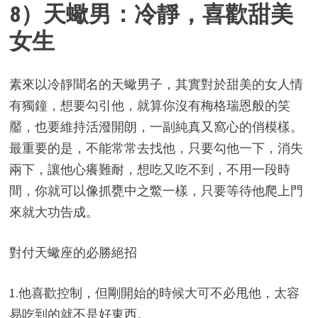
8）天蠍男：冷靜，喜歡甜美
女生
素來以冷靜聞名的天蠍男子，其實對於甜美的女人情
有獨鐘，想要勾引他，就算你沒有梅格瑞恩般的笑
靨，也要維持活潑開朗，一副純真又窩心的俏模樣。
最重要的是，不能常常去找他，只要勾他一下，消失
兩下，讓他心癢難耐，想吃又吃不到，不用一段時
間，你就可以像抓甕中之鱉一樣，只要等待他爬上門
來就大功告成。
對付天蠍座的必勝絕招
1.他喜歡控制，但剛開始的時候大可不必甩他，太容
易吃到的就不是好東西。