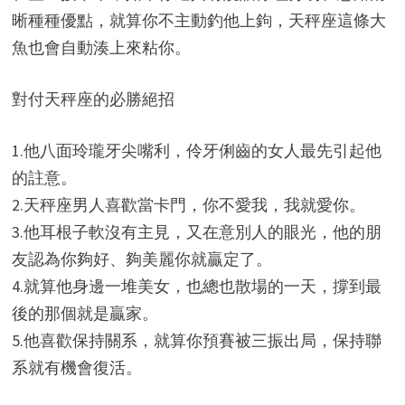
晰種種優點，就算你不主動釣他上鉤，天秤座這條大
魚也會自動湊上來粘你。
對付天秤座的必勝絕招
1.他八面玲瓏牙尖嘴利，伶牙俐齒的女人最先引起他
的註意。
2.天秤座男人喜歡當卡門，你不愛我，我就愛你。
3.他耳根子軟沒有主見，又在意別人的眼光，他的朋
友認為你夠好、夠美麗你就贏定了。
4.就算他身邊一堆美女，也總也散場的一天，撐到最
後的那個就是贏家。
5.他喜歡保持關系，就算你預賽被三振出局，保持聯
系就有機會復活。