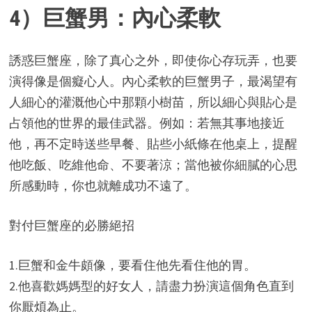
4）巨蟹男：內心柔軟
誘惑巨蟹座，除了真心之外，即使你心存玩弄，也要
演得像是個癡心人。內心柔軟的巨蟹男子，最渴望有
人細心的灌溉他心中那顆小樹苗，所以細心與貼心是
占領他的世界的最佳武器。例如：若無其事地接近
他，再不定時送些早餐、貼些小紙條在他桌上，提醒
他吃飯、吃維他命、不要著涼；當他被你細膩的心思
所感動時，你也就離成功不遠了。
對付巨蟹座的必勝絕招
1.巨蟹和金牛頗像，要看住他先看住他的胃。
2.他喜歡媽媽型的好女人，請盡力扮演這個角色直到
你厭煩為止。