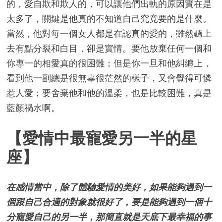
的，愛自欺和欺人的，可以讓他們出軌的原因實在是
太多了，關鍵是他真的不知道自己究竟要的是什麼。
當然，他對每一個女人都是在認真的愛的，雖然聽上
去有點分裂和白目，卻是實情。要他放棄任何一個和
你專一的相愛真的很困難；但是你一旦和他糾纏上，
看到他一副總是很無辜很茫然的樣子，又會覺得可憐
惹人愛；要舍棄他和他的溫柔，也是比較困難，真是
藍顏禍水啊。
【愛情中最寵愛另一半的星
座】
在感情當中，除了體驗愛情的美好，如果能夠遇到一
個跟自己合適的對象就很好了，要是能夠遇到一個十
分寵愛自己的另一半，那簡直就是天底下最幸福的事