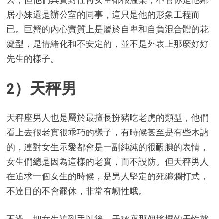
居小妹還是辦公室的同事，這只是他的形象工程而
已。巨蟹的內心實質上是屬於自卑和自負混合體的花
癡型，是情緒化和不安定的，並不是外表上那麼好好
先生的樣子。
2）天秤男
天秤座男人也是屬於最擅長扮豬吃老虎的類型，他們
看上去很老實很乖巧的樣子，有時候甚至是有些木訥
的，連對女生示愛都會是一副純純的很靦腆的表情，
女生們總是因為這樣的老實，而不設防。但天秤男人
在追求一個女生的時候，是男人堅定的死纏爛打式，
不達目的不會罷休，非常有韌性哦。
不過，把女生追到手以後，天秤座那個搖擺的天性就