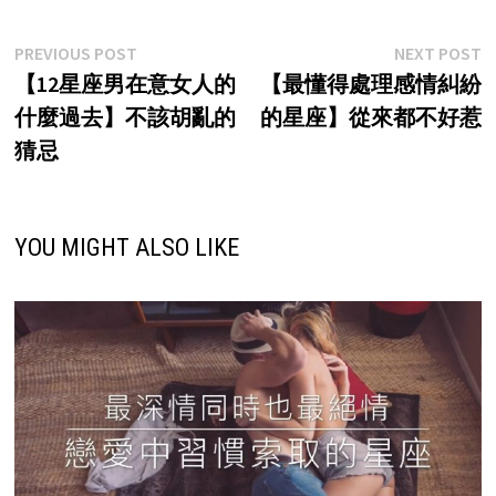
Post
Previous
N
PREVIOUS POST
NEXT POST
post:
p
【12星座男在意女人的
【最懂得處理感情糾紛
navigation
什麼過去】不該胡亂的
的星座】從來都不好惹
猜忌
YOU MIGHT ALSO LIKE