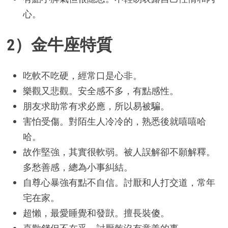
心。
2）金牛座特質
吃軟不吃硬，經常口是心非。
樂觀又悲觀。安全感不多，有點感性。
朋友求助常有求必應，所以易被騙。
害怕受傷。對陌生人冷冷的，熟悉後就嘻嘻哈
哈。
故作堅強，其實很軟弱。被人誤解卻不願解釋。
多愁善感，總為小事糾結。
自尊心暴強有點不自信。討厭和人打交道，常年
宅在家。
超懶，最愛睡覺和發獃。擅長裝傻。