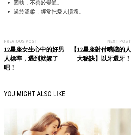
固執，不善於變通。
過於溫柔，經常把愛人慣壞。
Post
Previous
N
PREVIOUS POST
NEXT POST
post:
p
12星座女生心中的好男
【12星座對付嘴賤的人
navigation
人標準，遇到就嫁了
大秘訣】以牙還牙！
吧！
YOU MIGHT ALSO LIKE