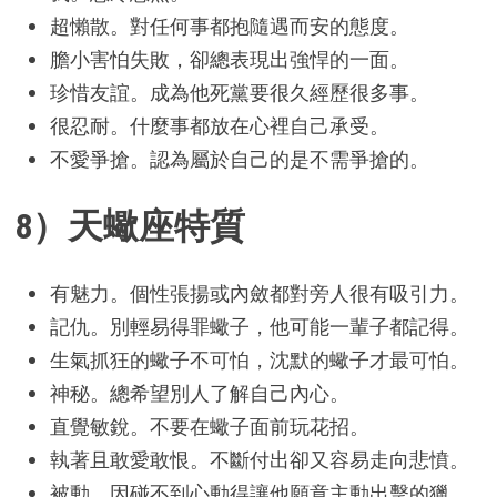
超懶散。對任何事都抱隨遇而安的態度。
膽小害怕失敗，卻總表現出強悍的一面。
珍惜友誼。成為他死黨要很久經歷很多事。
很忍耐。什麼事都放在心裡自己承受。
不愛爭搶。認為屬於自己的是不需爭搶的。
8）天蠍座特質
有魅力。個性張揚或內斂都對旁人很有吸引力。
記仇。別輕易得罪蠍子，他可能一輩子都記得。
生氣抓狂的蠍子不可怕，沈默的蠍子才最可怕。
神秘。總希望別人了解自己內心。
直覺敏銳。不要在蠍子面前玩花招。
執著且敢愛敢恨。不斷付出卻又容易走向悲憤。
被動。因碰不到心動得讓他願意主動出擊的獵