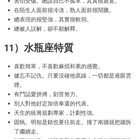
害怕受傷。總說自己不孤單，其實很寂寞。
在陌生人面前很冷淡，熟人面前很鬧騰。
總表現的很堅強，其實很軟弱。
總被人誤解，卻不願解釋。
11）水瓶座特質
喜歡簡單，不喜歡麻煩和累的感覺。
健忘不記仇。只要沒碰他底線，一切都是過眼雲
煙。
有鬥誌愛拼搏，刻苦努力。
別人對他好定加倍奉還的代表。
天生的統籌規劃專家，計劃性強。
固執。明知是錯也要往前走。撞了南牆就把牆拆
了繼續走。