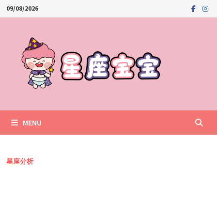
Skip
09/08/2026
to
content
MENU
星座分析