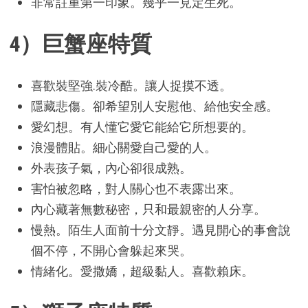
非常註重第一印象。幾乎一見定生死。
4）巨蟹座特質
喜歡裝堅強.裝冷酷。讓人捉摸不透。
隱藏悲傷。卻希望別人安慰他、給他安全感。
愛幻想。有人懂它愛它能給它所想要的。
浪漫體貼。細心關愛自己愛的人。
外表孩子氣，內心卻很成熟。
害怕被忽略，對人關心也不表露出來。
內心藏著無數秘密，只和最親密的人分享。
慢熱。陌生人面前十分文靜。遇見開心的事會說
個不停，不開心會躲起來哭。
情緒化。愛撒嬌，超級黏人。喜歡賴床。