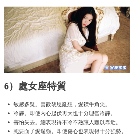
6）處女座特質
敏感多疑。喜歡胡思亂想，愛鑽牛角尖。
冷靜。即使內心起伏再大也十分理智冷靜。
害怕失去。總表現得不冷不熱讓人難以靠近。
死要面子愛逞強。即使傷心也表現得十分強勢。