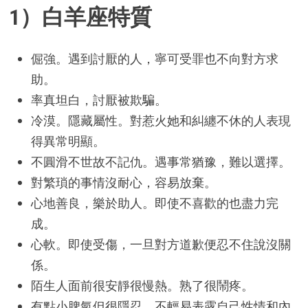
1）白羊座特質
倔強。遇到討厭的人，寧可受罪也不向對方求
助。
率真坦白，討厭被欺騙。
冷漠。隱藏屬性。對惹火她和糾纏不休的人表現
得異常明顯。
不圓滑不世故不記仇。遇事常猶豫，難以選擇。
對繁瑣的事情沒耐心，容易放棄。
心地善良，樂於助人。即使不喜歡的也盡力完
成。
心軟。即使受傷，一旦對方道歉便忍不住說沒關
係。
陌生人面前很安靜很慢熱。熟了很鬧疼。
有點小脾氣但很隱忍。不輕易表露自己性情和內