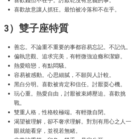
喜歡錢但不在乎。討厭乾沒有意義的事。
喜歡故意讓人抓狂。最怕被冷落和不在乎。
3）雙子座特質
善忘。不論重不重要的事都容易忘記。不記仇。
偏執悲觀、追求完美，有輕微強迫癥和潔癖。
熱愛暗戀，有點悶騷。
容易被感動。心思細膩，不願與人計較。
黑白分明。喜歡被肯定和信任。討厭耍心機。
玩心重。熱愛自由，討厭被束縛壓迫。喜歡挑
戰。
雙重人格，性格較極端。有輕微自閉。
渴望被理解，卻不奢求理解。對別有用心之人一
眼就能看穿，並視若無睹。