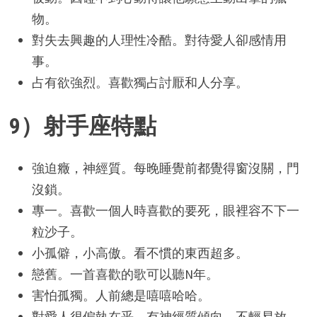
物。
對失去興趣的人理性冷酷。對待愛人卻感情用
事。
占有欲強烈。喜歡獨占討厭和人分享。
9）射手座特點
強迫癥，神經質。每晚睡覺前都覺得窗沒關，門
沒鎖。
專一。喜歡一個人時喜歡的要死，眼裡容不下一
粒沙子。
小孤僻，小高傲。看不慣的東西超多。
戀舊。一首喜歡的歌可以聽N年。
害怕孤獨。人前總是嘻嘻哈哈。
對愛人很偏執在乎，有神經質傾向。不輕易放