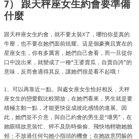
7） 跟天秤座女生約會要準備
什麼
跟天秤座女生約會，就不要太裝X了，哪怕你是真的
牛掰，也不要在她們面前炫耀。這是個豪爽且實在的
星座女生，你有多厲害，她們自己會看，而一旦從你
口中說出來，就變成了一種“王婆賣瓜，自賣自誇”的
意味，反而會適得其反，讓她們很是看不起哦！
1、可以再靠近一點。與處女座女生恰好相反，天秤
座女生的戀愛觀比較開放，在她們看來，男生就是要
積極主動一點，才能更快促成彼此感情的進展。因
此，她們並不介意，與自己約會的男生是“壞男”，在
她眼睛故意裝忙、猝不及防時偷偷、飛快地輕吻她臉
頰；不放過任何勾她小指頭的機會；在她故意閃躲的