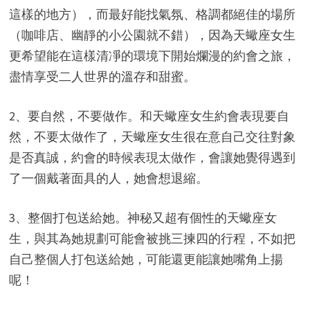
這樣的地方），而最好能找氣氛、格調都絕佳的場所
（咖啡店、幽靜的小公園就不錯），因為天蠍座女生
更希望能在這樣清凈的環境下開始爛漫的約會之旅，
盡情享受二人世界的溫存和甜蜜。
2、要自然，不要做作。和天蠍座女生約會表現要自
然，不要太做作了，天蠍座女生很在意自己交往對象
是否真誠，約會的時候表現太做作，會讓她覺得遇到
了一個戴著面具的人，她會想退縮。
3、整個打包送給她。神秘又超有個性的天蠍座女
生，與其為她規劃可能會被挑三揀四的行程，不如把
自己整個人打包送給她，可能還更能讓她嘴角上揚
呢！