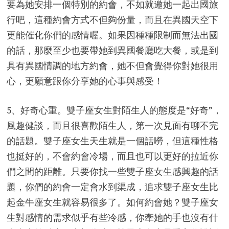
要為她安排一個特別的約會，不如就邀她一起出國旅
行吧，這種約會方式不但夠份量，而且在異國天空下
更能催化你們的感情喔。如果因種種限制而無法出國
的話，那麼至少也要帶她到異國餐廳吃大餐，或是到
具有異國情調的地方約會，她不但會覺得你對她很用
心，更願意跟你分享她的心事與感受！
5、好奇心重。雙子座女生對陌生人的態度是“好奇”，
風趣健談，而且很喜歡陌生人，第一次見面有聊不完
的話題。雙子座女生天生就是一個話嘮，但這種性格
也挺好的，不會約會冷場，而且也可以更好的拉近你
們之間的距離。只要你找一些雙子座女生感興趣的話
題，你們的約會一定會水到渠成，追求雙子座女生比
起金牛座女生就容易很多了。如何約會她？雙子座女
生對感情的需求似乎有些冷感，你牽她的手也沒有什