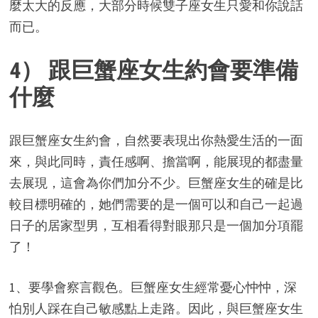
麼太大的反應，大部分時候雙子座女生只愛和你說話
而已。
4） 跟巨蟹座女生約會要準備
什麼
跟巨蟹座女生約會，自然要表現出你熱愛生活的一面
來，與此同時，責任感啊、擔當啊，能展現的都盡量
去展現，這會為你們加分不少。巨蟹座女生的確是比
較目標明確的，她們需要的是一個可以和自己一起過
日子的居家型男，互相看得對眼那只是一個加分項罷
了！
1、要學會察言觀色。巨蟹座女生經常憂心忡忡，深
怕別人踩在自己敏感點上走路。因此，與巨蟹座女生