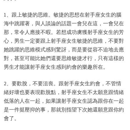
1、跟上敏捷的思維。敏捷的思想在射手座女生的腦
海中跳躍著，與人談論的話題一會兒在這，一會兒在
那，常令人應接不暇。若想成功虜獲射手座女生的芳
心，男生一定要跟上射手座女生敏捷的思維，不要對
她跳躍的思維模式感到驚訝，而是要從容不迫地去應
對，甚至可能比她們還要思維敏捷才行，只有這樣的
男生才能讓射手座女生感到約會的樂趣所在。
2、要歡脫，不要沮喪。跟射手座女生約會，不管情
緒好壞也要表現歡脫點，射手座女生不太願意跟情緒
低落的人在一起，如果讓射手座女生認為跟你在一起
是一件挺壓抑的事，那就別指望下次她還願意跟你約
會了。