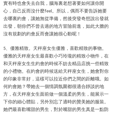
實有時也會失去自我，腦海裏老想著要如何讓你開
心，自己反而沒什麼feel。所以，偶而不要告訴她要
去哪裏約會，讓她無從準備，然後突發奇想說出發就
出發，朝你們不曾去過的地方冒險前進，如此大膽的
沒有規劃的約會反而會讓她很心動呢！
5、優雅精致。天秤座女生優雅，喜歡精致的事物。
優雅的天秤座女生最喜歡小巧玲瓏的精致小物件，在
和天秤座女生生約會的時候不妨去精品店挑一些精致
的小禮物。在約會的時候送給天秤座女生，她會對你
的印象非常好，這樣可以拉近你們之間的距離哦。如
何約會她？帶她去一個情調氛圍都很適合靜談的地
方，在天秤座女生面前做一個溫柔的男生，能展示一
下你的細心體貼，另外別忘了適時的贊美她的服裝。
她們最喜歡嘴甜的男生，對於嘴甜的男生真是一點防