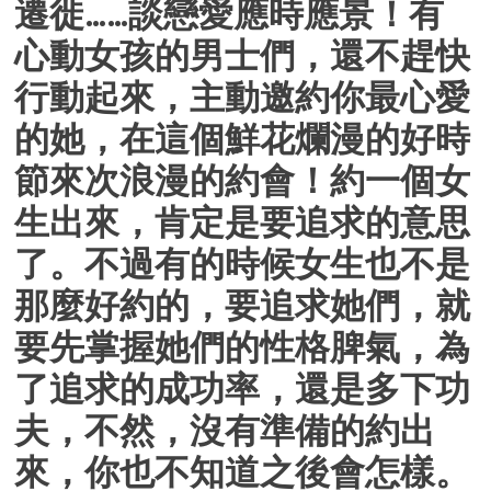
遷徙……談戀愛應時應景！有
心動女孩的男士們，還不趕快
行動起來，主動邀約你最心愛
的她，在這個鮮花爛漫的好時
節來次浪漫的約會！約一個女
生出來，肯定是要追求的意思
了。不過有的時候女生也不是
那麼好約的，要追求她們，就
要先掌握她們的性格脾氣，為
了追求的成功率，還是多下功
夫，不然，沒有準備的約出
來，你也不知道之後會怎樣。