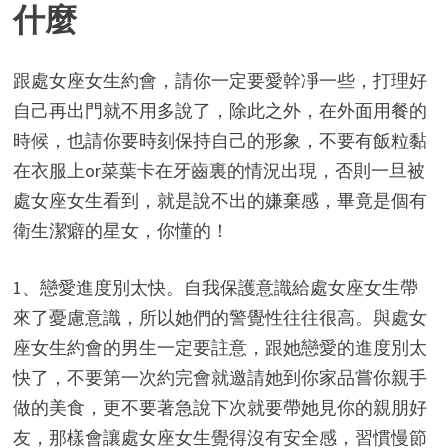
什麼
跟處女座女生約會，請你一定要愛幹凈一些，打理好
自己再出門就不用多說了，除此之外，在外面用餐的
時候，也請你要時刻保持自己的形象，不要有飯粒黏
在衣服上or菜葉卡在牙齒裏的情況出現，否則一旦被
處女座女生看到，就是說不出的嫌棄感，畢竟是個有
衛生潔癖的星女，你懂的！
1、戀愛進度別太快。自我保護意識給處女座女生帶
來了憂慮意識，所以她們的警覺性往往很高。與處女
座女生約會的男生一定要註意，跟她戀愛的進度別太
快了，不要第一次約完會就邀請她到你家品嘗你親手
做的美食，更不要著急說下次就要帶她見你的親朋好
友，那樣會讓處女座女生覺得沒有安全感，習慣慢節