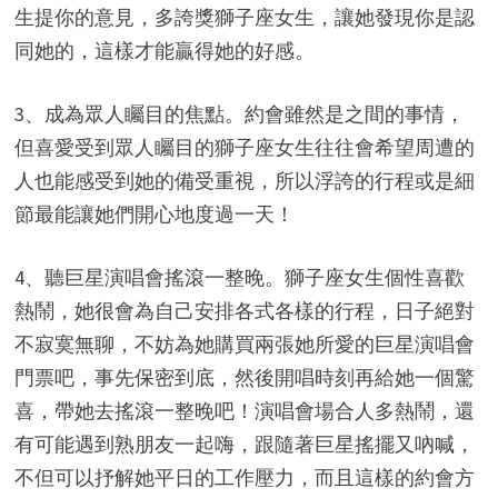
生提你的意見，多誇獎獅子座女生，讓她發現你是認
同她的，這樣才能贏得她的好感。
3、成為眾人矚目的焦點。約會雖然是之間的事情，
但喜愛受到眾人矚目的獅子座女生往往會希望周遭的
人也能感受到她的備受重視，所以浮誇的行程或是細
節最能讓她們開心地度過一天！
4、聽巨星演唱會搖滾一整晚。獅子座女生個性喜歡
熱鬧，她很會為自己安排各式各樣的行程，日子絕對
不寂寞無聊，不妨為她購買兩張她所愛的巨星演唱會
門票吧，事先保密到底，然後開唱時刻再給她一個驚
喜，帶她去搖滾一整晚吧！演唱會場合人多熱鬧，還
有可能遇到熟朋友一起嗨，跟隨著巨星搖擺又吶喊，
不但可以抒解她平日的工作壓力，而且這樣的約會方