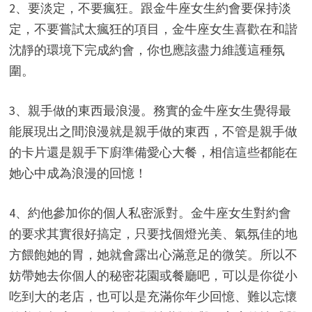
2、要淡定，不要瘋狂。跟金牛座女生約會要保持淡
定，不要嘗試太瘋狂的項目，金牛座女生喜歡在和諧
沈靜的環境下完成約會，你也應該盡力維護這種氛
圍。
3、親手做的東西最浪漫。務實的金牛座女生覺得最
能展現出之間浪漫就是親手做的東西，不管是親手做
的卡片還是親手下廚準備愛心大餐，相信這些都能在
她心中成為浪漫的回憶！
4、約他參加你的個人私密派對。金牛座女生對約會
的要求其實很好搞定，只要找個燈光美、氣氛佳的地
方餵飽她的胃，她就會露出心滿意足的微笑。所以不
妨帶她去你個人的秘密花園或餐廳吧，可以是你從小
吃到大的老店，也可以是充滿你年少回憶、難以忘懷