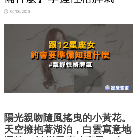
06/06/2018
陽光親吻隨風搖曳的小黃花。
天空擁抱著湖泊，白雲寫意地