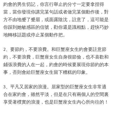
約會的男生切記，你言行舉止的分寸一定要拿捏得
當，當你發現你講完某句話或者做完某個動作後，對
方不由地蹙了蹙眉，或面露陰沈，註意了，這可能是
你踩到她敏感區的信號，勸你還是識相點，趕快巧妙
地轉移話題或停止某個動作把。
2、要節約，不要浪費。和巨蟹座女生約會要註意節
約，不要浪費，巨蟹座女生自身很節儉，也不喜歡和
鋪張浪費的人在一起，約會的時候要展現你節約的本
事，否則會給巨蟹座女生留下糟糕的印象。
3、平凡又居家的浪漫。居家型的巨蟹座女生非常適
合在家約會，雖然平淡，但是在只有兩個人的空間裏
享受著樸實的浪漫，也是巨蟹座女生內心所向往的！