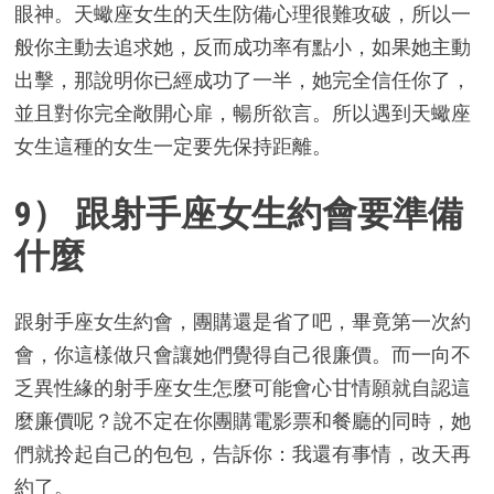
眼神。天蠍座女生的天生防備心理很難攻破，所以一
般你主動去追求她，反而成功率有點小，如果她主動
出擊，那說明你已經成功了一半，她完全信任你了，
並且對你完全敞開心扉，暢所欲言。所以遇到天蠍座
女生這種的女生一定要先保持距離。
9） 跟射手座女生約會要準備
什麼
跟射手座女生約會，團購還是省了吧，畢竟第一次約
會，你這樣做只會讓她們覺得自己很廉價。而一向不
乏異性緣的射手座女生怎麼可能會心甘情願就自認這
麼廉價呢？說不定在你團購電影票和餐廳的同時，她
們就拎起自己的包包，告訴你：我還有事情，改天再
約了。