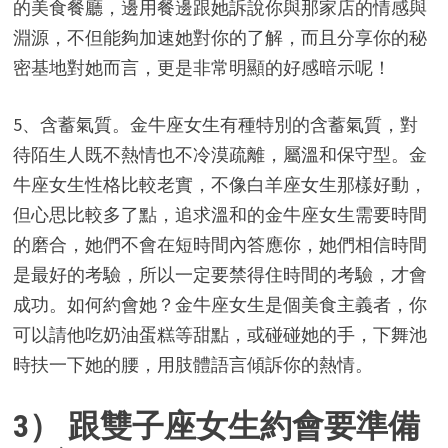
的美食餐廳，邊用餐邊跟她訴說你與那家店的情感與
淵源，不但能夠加速她對你的了解，而且分享你的秘
密基地對她而言，更是非常明顯的好感暗示呢！
5、含蓄氣質。金牛座女生有種特別的含蓄氣質，對
待陌生人既不熱情也不冷漠疏離，屬溫和保守型。金
牛座女生性格比較老實，不像白羊座女生那樣好動，
但心思比較多了點，追求溫和的金牛座女生需要時間
的磨合，她們不會在短時間內答應你，她們相信時間
是最好的考驗，所以一定要禁得住時間的考驗，才會
成功。如何約會她？金牛座女生是個美食主義者，你
可以請他吃奶油蛋糕等甜點，或碰碰她的手，下舞池
時扶一下她的腰，用肢體語言傾訴你的熱情。
3） 跟雙子座女生約會要準備