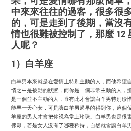
果，可是愛情哪有那麼簡單
中來來往往的過客，很多很多
的，可是走到了後期，當沒
情也很難被控制了，那麼 1
人呢？
1）白羊座
白羊男本來就是在愛情上特別主動的人，而他希望
情之中是被動的狀態，而你是一個非常主動的人，
是一個並不主動的人，唯有此才會讓白羊男特別珍
能早一天心安，可是讓白羊男過早的得到你，這個
羊座的男人才會把你視為掌上珍珠。白羊男也是很
傢夥，若是女人沒有了哪種矜持，自然就會讓白羊