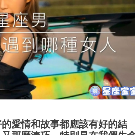
好的愛情和故事都應該有好的結