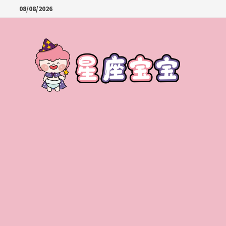
Skip
08/08/2026
to
content