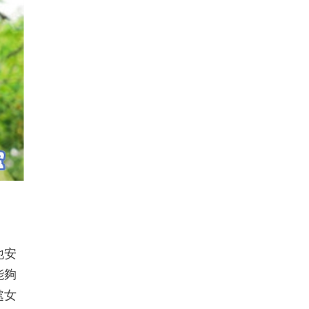
他安
能夠
處女