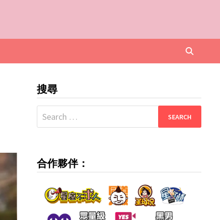
搜尋
Search
for:
合作夥伴：