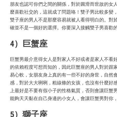
朋友也認可你們之間的關係，對於圓滑而世故的女
麼喜歡社交的，這就成了問題咯！雙子男比較多變
雙子座的男人不是那麼容易就被人看得明白的。對
確並不是一個好的選擇。你要深入接觸雙子男喜歡
4）巨蟹座
巨蟹男最介意得女人是對家人不好或者是家人不看
的依賴程度可想而知的，因此巨蟹座的男人對於跟
易心軟，女朋友身上真的有一些不好的身世，自然
感，對於大大咧咧，粗線條的女孩，也沒有什麼好
上最好是不要有假小子的性格氣質，否則會讓巨蟹
能夠天天黏在自己身邊的小女人，會讓巨蟹男對你
5）獅子座