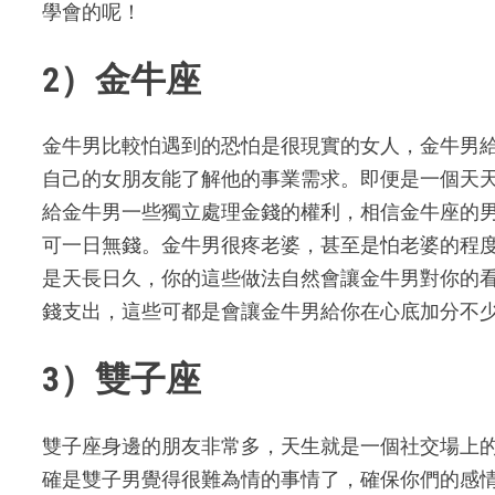
學會的呢！
2）金牛座
金牛男比較怕遇到的恐怕是很現實的女人，金牛男
自己的女朋友能了解他的事業需求。即便是一個天
給金牛男一些獨立處理金錢的權利，相信金牛座的
可一日無錢。金牛男很疼老婆，甚至是怕老婆的程
是天長日久，你的這些做法自然會讓金牛男對你的
錢支出，這些可都是會讓金牛男給你在心底加分不
3）雙子座
雙子座身邊的朋友非常多，天生就是一個社交場上
確是雙子男覺得很難為情的事情了，確保你們的感