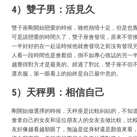
4）雙子男：活見久
雙子座剛開始戀愛的時候，雖然熱情十足，但是也
可是談戀愛的時間久了，雙子座會發現，原來不管
一半好好的在一起這時候他就會發現之前沒有發現
人看一段時間也是會厭煩，倒不如專心致誌的另一
越覺得對方才是最美的。經過了對比，雙子座不但
選衣服，第一眼看上的始終是自己最中意的。
5）天秤男：相信自己
剛開始做選擇的時候，天秤座是比較糾結的，不知
會拿自己的女友和這位朋友人的女友去做比較，比
友好像越看越順眼了，無論是從身材還是顏值來看