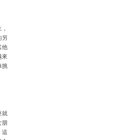
生，
的另
其他
越來
像挑
座就
女朋
，這