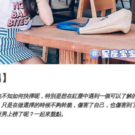
男】
也不知如何抉擇呢，特別是想在紅塵中遇到一個可以了解
，只是在做選擇的時候不夠幹脆，傷害了自己，也傷害到
座男上榜了呢？一起來盤點。