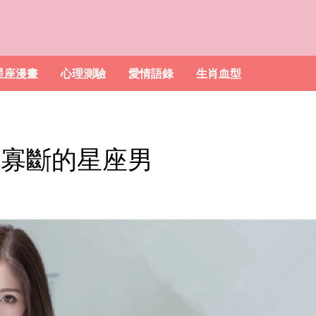
星座漫畫
心理測驗
愛情語錄
生肖血型
柔寡斷的星座男