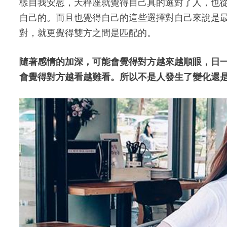
樣自我安慰，天秤座就覺得自己真的選對了人，也
自己的。而且也覺得自己的這些選擇對自己來說是
對，就更覺得雙方之間是匹配的。
隨著感情的加深，可能會覺得對方越來越順眼，日
會覺得對方越看越難看。所以不是人發生了變化還