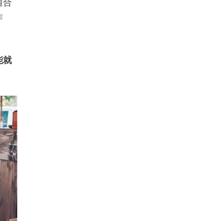
適合
作
能就