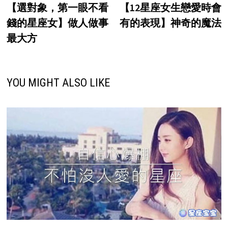
post:
p
【選對象，第一眼不看
【12星座女生戀愛時會
navigation
錢的星座女】做人做事
有的表現】神奇的魔法
最大方
YOU MIGHT ALSO LIKE