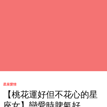
星座愛情
【桃花運好但不花心的星
座女】戀愛時脾氣好