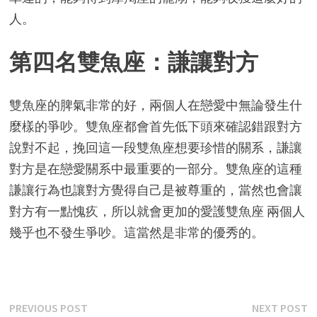
人。
第四名雙魚座：謙讓對方
雙魚座的脾氣非常的好，兩個人在戀愛中無論發生什
麼樣的爭吵。雙魚座都會首先低下頭來確認錯跟對方
說對不起，挽回這一段雙魚座想要珍惜的關系，謙讓
對方是在戀愛關系中最重要的一部分。雙魚座的這種
謙讓行為也讓對方覺得自己是被尊重的，當然也會讓
對方有一點愧疚，所以就會更加的愛護雙魚座 兩個人
幾乎也不發生爭吵。這當然是非常的優秀的。
Post
Previous
N
PREVIOUS POST
NEXT POST