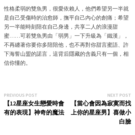
性格柔弱的雙魚男，很愛依賴人，他們希望另一半就
是自己受傷時的治愈師，撫平自己內心的創痛；希望
另一半能時刻陪在自己身邊，共享二人的浪漫甜
蜜……可若雙魚男由「弱男」一下升級為「鐵漢」，
不再纏著你要你多陪陪他，也不再對你甜言蜜語、許
下海誓山盟的諾言，這背后隱藏的含義只有一個，相
信你懂的。
Post
Previous
N
PREVIOUS POST
NEXT POST
post:
p
【12星座女生戀愛時會
【當心會因為寂寞而找
navigation
有的表現】神奇的魔法
上你的星座男】喜做小
白臉