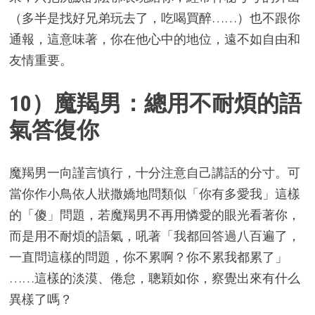
（多半是找好兄弟玩去了，吃喝買醉……）也不跟你
通報，這意味著，你在他心中的地位，遠不如自由和
友情重要。
10）魔羯男：總用不耐煩的語
氣答復你
魔羯男一向謹言慎行，十分注意自己講話的分寸。可
當你作小鳥依人狀撒嬌地問類似「你有多愛我」這樣
的「傻」問題，若魔羯男不再用憐愛的眼光看著你，
而是用不耐煩的語氣，吼著「我都回答過八百遍了，
一直問這樣的問題，你不累啊？你不累我都累了」
……這樣的淡漠、倦怠，聰穎如你，察覺出來有什么
異樣了嗎？