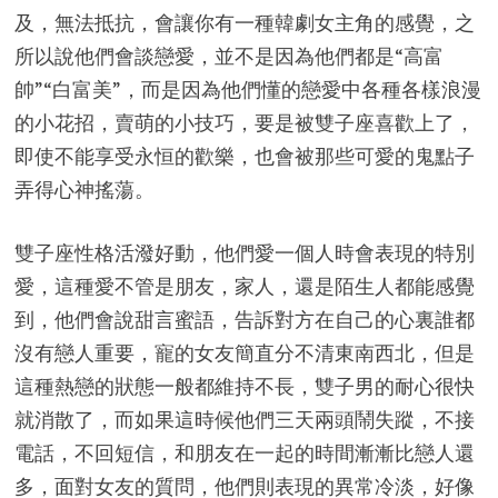
及，無法抵抗，會讓你有一種韓劇女主角的感覺，之
所以說他們會談戀愛，並不是因為他們都是“高富
帥”“白富美”，而是因為他們懂的戀愛中各種各樣浪漫
的小花招，賣萌的小技巧，要是被雙子座喜歡上了，
即使不能享受永恒的歡樂，也會被那些可愛的鬼點子
弄得心神搖蕩。
雙子座性格活潑好動，他們愛一個人時會表現的特別
愛，這種愛不管是朋友，家人，還是陌生人都能感覺
到，他們會說甜言蜜語，告訴對方在自己的心裏誰都
沒有戀人重要，寵的女友簡直分不清東南西北，但是
這種熱戀的狀態一般都維持不長，雙子男的耐心很快
就消散了，而如果這時候他們三天兩頭鬧失蹤，不接
電話，不回短信，和朋友在一起的時間漸漸比戀人還
多，面對女友的質問，他們則表現的異常冷淡，好像