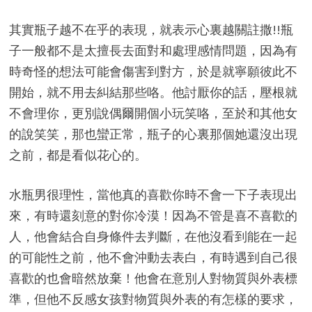
其實瓶子越不在乎的表現，就表示心裏越關註撒!!瓶
子一般都不是太擅長去面對和處理感情問題，因為有
時奇怪的想法可能會傷害到對方，於是就寧願彼此不
開始，就不用去糾結那些咯。他討厭你的話，壓根就
不會理你，更別說偶爾開個小玩笑咯，至於和其他女
的說笑笑，那也蠻正常，瓶子的心裏那個她還沒出現
之前，都是看似花心的。
水瓶男很理性，當他真的喜歡你時不會一下子表現出
來，有時還刻意的對你冷漠！因為不管是喜不喜歡的
人，他會結合自身條件去判斷，在他沒看到能在一起
的可能性之前，他不會沖動去表白，有時遇到自己很
喜歡的也會暗然放棄！他會在意別人對物質與外表標
準，但他不反感女孩對物質與外表的有怎樣的要求，