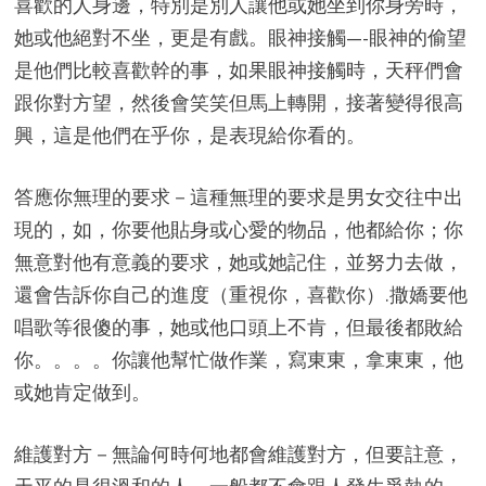
喜歡的人身邊，特別是別人讓他或她坐到你身旁時，
她或他絕對不坐，更是有戲。眼神接觸—-眼神的偷望
是他們比較喜歡幹的事，如果眼神接觸時，天秤們會
跟你對方望，然後會笑笑但馬上轉開，接著變得很高
興，這是他們在乎你，是表現給你看的。
答應你無理的要求－這種無理的要求是男女交往中出
現的，如，你要他貼身或心愛的物品，他都給你；你
無意對他有意義的要求，她或她記住，並努力去做，
還會告訴你自己的進度（重視你，喜歡你）.撒嬌要他
唱歌等很傻的事，她或他口頭上不肯，但最後都敗給
你。。。。你讓他幫忙做作業，寫東東，拿東東，他
或她肯定做到。
維護對方－無論何時何地都會維護對方，但要註意，