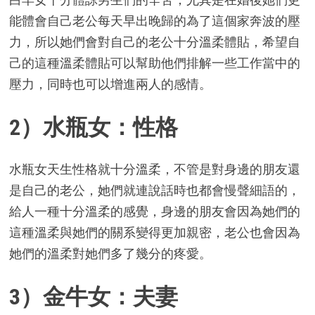
能體會自己老公每天早出晚歸的為了這個家奔波的壓
力，所以她們會對自己的老公十分溫柔體貼，希望自
己的這種溫柔體貼可以幫助他們排解一些工作當中的
壓力，同時也可以增進兩人的感情。
2）水瓶女：性格
水瓶女天生性格就十分溫柔，不管是對身邊的朋友還
是自己的老公，她們就連說話時也都會慢聲細語的，
給人一種十分溫柔的感覺，身邊的朋友會因為她們的
這種溫柔與她們的關系變得更加親密，老公也會因為
她們的溫柔對她們多了幾分的疼愛。
3）金牛女：夫妻