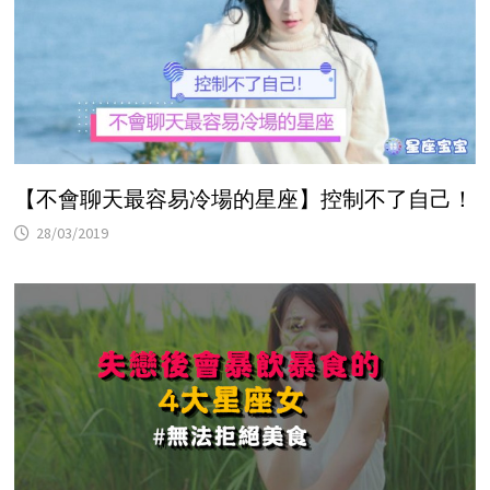
【不會聊天最容易冷場的星座】控制不了自己！
28/03/2019