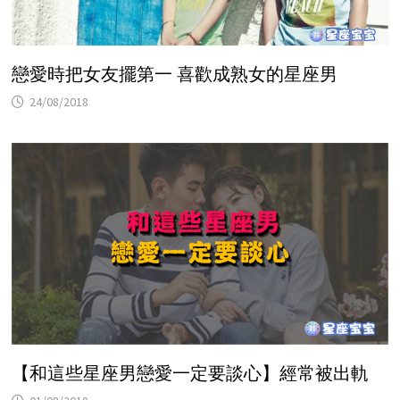
戀愛時把女友擺第一 喜歡成熟女的星座男
24/08/2018
【和這些星座男戀愛一定要談心】經常被出軌