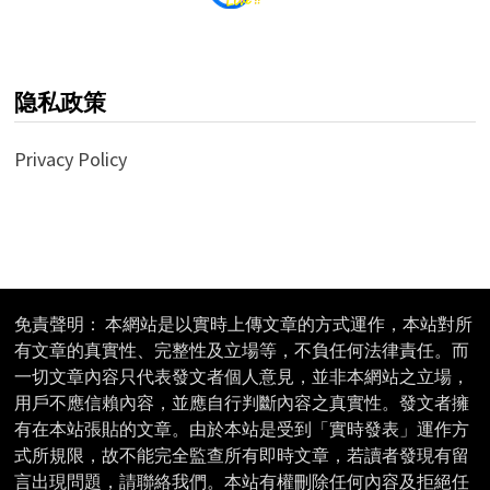
隐私政策
Privacy Policy
免責聲明： 本網站是以實時上傳文章的方式運作，本站對所
有文章的真實性、完整性及立場等，不負任何法律責任。而
一切文章內容只代表發文者個人意見，並非本網站之立場，
用戶不應信賴內容，並應自行判斷內容之真實性。發文者擁
有在本站張貼的文章。由於本站是受到「實時發表」運作方
式所規限，故不能完全監查所有即時文章，若讀者發現有留
言出現問題，請聯絡我們。本站有權刪除任何內容及拒絕任