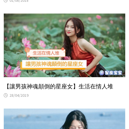
01/08/2018
【讓男孩神魂顛倒的星座女】生活在情人堆
28/04/2019