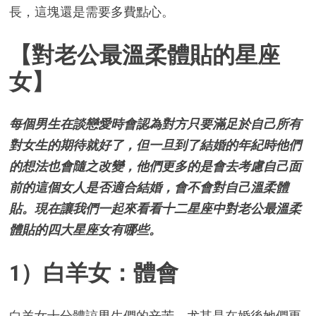
長，這塊還是需要多費點心。
【對老公最溫柔體貼的星座
女】
每個男生在談戀愛時會認為對方只要滿足於自己所有
對女生的期待就好了，但一旦到了結婚的年紀時他們
的想法也會隨之改變，他們更多的是會去考慮自己面
前的這個女人是否適合結婚，會不會對自己溫柔體
貼。現在讓我們一起來看看十二星座中對老公最溫柔
體貼的四大星座女有哪些。
1）白羊女：體會
白羊女十分體諒男生們的辛苦，尤其是在婚後她們更