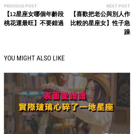
Post
Previous
N
PREVIOUS POST
NEXT POST
post:
p
【12星座女哪個年齡段
【喜歡把老公與別人作
navigation
桃花運最旺】不要錯過
比較的星座女】性子急
躁
YOU MIGHT ALSO LIKE