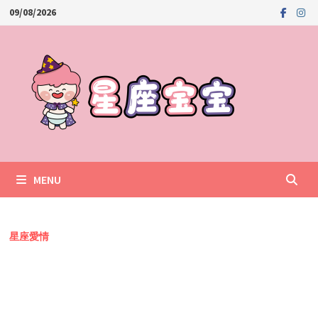
Skip
09/08/2026
to
content
MENU
星座愛情