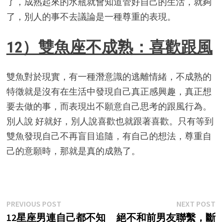
了，成熟起來的水瓶就會知道管好自己的生活，就夠
了，別人的事不去議論是一種尊重的表現。
12）雙魚座不成熟：喜歡跟風
雙魚對於現實，有一種潛意識的逃離情緒，不成熟的
特徵就是沒有在生活中發現自己真正感興趣，真正想
要去做的事，而表現出不願意自己思考的跟風行為。
別人說 好就好，別人說喜歡也就跟著喜歡。只有等到
雙魚發現自己不再盲目追隨，有自己的想法，尊重自
己的意願時，那就是真的成熟了。
Post
Previous
N
PREVIOUS POST
NEXT POST
post:
p
12星座男連自己都不知
絕不和前男友聯繫，斷