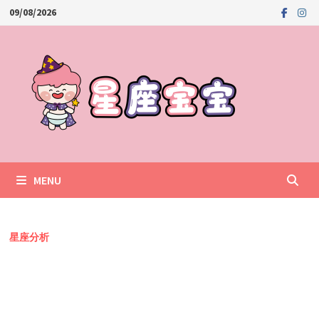
Skip
09/08/2026
to
content
MENU
星座分析